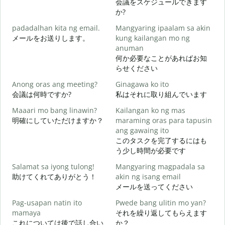
会議をスケジュールできます
か?
padadalhan kita ng email.
Mangyaring ipaalam sa akin
メールをお送りします。
kung kailangan mo ng
anuman
B
何か必要なことがあればお知
らせください
O
Anong oras ang meeting?
Ginagawa ko ito
会議は何時ですか?
私はそれに取り組んでいます
Maaari mo bang linawin?
Kailangan ko ng mas
明確にしていただけますか？
maraming oras para tapusin
ang gawaing ito
S
このタスクを完了するにはも
h
う少し時間が必要です
Salamat sa iyong tulong!
Mangyaring magpadala sa
助けてくれてありがとう！
akin ng isang email
メールを送ってください
Pag-usapan natin ito
Pwede bang ulitin mo yan?
mamaya
それを繰り返してもらえます
これについては後で話し合い
か？