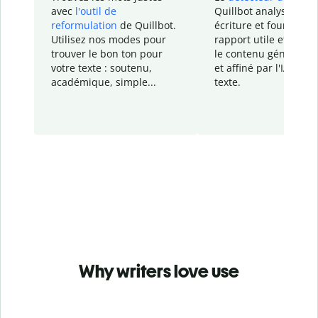
avec
l'outil de
Quillbot analyse votr
reformulation
de Quillbot.
écriture et fournit un
Utilisez nos modes pour
rapport
utile et détail
trouver le bon ton pour
le contenu généré
par
votre texte : soutenu,
et affiné par l'IA dans
académique, simple...
texte.
Why writers love use