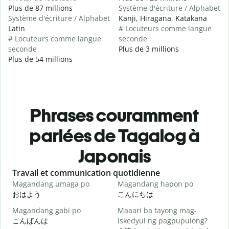
Plus de 87 millions
Système d'écriture / Alphabet
Système d'écriture / Alphabet
Kanji, Hiragana, Katakana
Latin
# Locuteurs comme langue
# Locuteurs comme langue
seconde
seconde
Plus de 3 millions
Plus de 54 millions
Phrases couramment
parlées de Tagalog à
Japonais
Slide 1 of 6
Travail et communication quotidienne
S
Magandang umaga po
Magandang hapon po
H
おはよう
こんにちは
Magandang gabi po
Maaari ba tayong mag-
A
こんばんは
iskedyul ng pagpupulong?