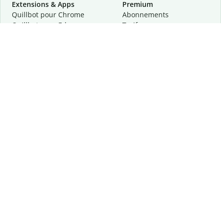
Extensions & Apps
Premium
Quillbot pour Chrome
Abonnements
Quillbot pour Edge
Tarifs
Quillbot pour Safari
Pour les entreprises
Quillbot pour Android
Affiliation
Quillbot
pour
iOS
Demander une démo
Quillbot pour Windows
Quillbot pour macOS
Quillbot pour Word
Outils
Entreprise
Outils de rédaction
À propos
Correction linguistique
Confidentialité
Citation et originalité
Carrière
Outils d'IA
Centre d'aide
Outils PDF
Contactez-nous
Outils d'image
Ressources
Autres outils
Outils PDF
Qui sommes-nous ?