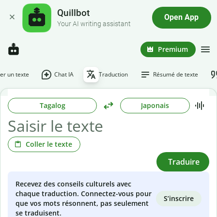
Quillbot
Open App
Your AI writing assistant
Premium
r un texte
Chat IA
Traduction
Résumé de texte
Tagalog
Japonais
Coller le texte
Traduire
Recevez des conseils culturels avec
chaque traduction. Connectez-vous pour
S’inscrire
que vos mots résonnent, pas seulement
se traduisent.