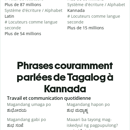
Plus de 87 millions
Système d'écriture / Alphabet
Système d'écriture / Alphabet
Kannada
Latin
# Locuteurs comme langue
# Locuteurs comme langue
seconde
seconde
Plus de 15 millions
Plus de 54 millions
Phrases couramment
parlées de Tagalog à
Kannada
Slide 1 of 6
Travail et communication quotidienne
S
Magandang umaga po
Magandang hapon po
H
ಶುಭೋದಯ
ಶುಭ ಮಧ್ಯಾಹ್ನ
Magandang gabi po
Maaari ba tayong mag-
A
ಶುಭ ಸಂಜೆ
iskedyul ng pagpupulong?
ನ