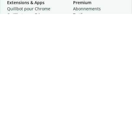
Extensions & Apps
Premium
Quillbot pour Chrome
Abonnements
Quillbot pour Edge
Tarifs
Quillbot pour Safari
Pour les entreprises
Quillbot pour Android
Affiliation
Quillbot
pour
iOS
Demander une démo
Quillbot pour Windows
Quillbot pour macOS
Quillbot pour Word
Outils
Entreprise
Outils de rédaction
À propos
Correction linguistique
Confidentialité
Citation et originalité
Carrière
Outils d'IA
Centre d'aide
Outils PDF
Contactez-nous
Outils d'image
Ressources
Autres outils
Outils PDF
Qui sommes-nous ?