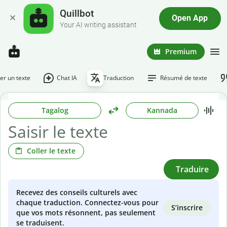
Quillbot
Open App
Your AI writing assistant
Premium
r un texte
Chat IA
Traduction
Résumé de texte
Tagalog
Kannada
Coller le texte
Traduire
Recevez des conseils culturels avec
chaque traduction. Connectez-vous pour
S’inscrire
que vos mots résonnent, pas seulement
se traduisent.