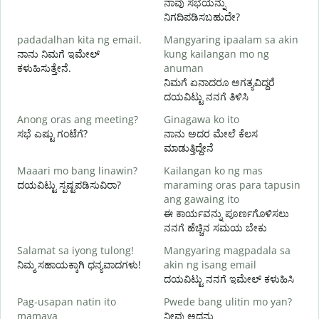
ನಾವು ಸಭೆಯನ್ನು
ನಿಗದಿಪಡಿಸಬಹುದೇ?
padadalhan kita ng email.
Mangyaring ipaalam sa akin
ನಾನು ನಿಮಗೆ ಇಮೇಲ್
kung kailangan mo ng
B
ಕಳುಹಿಸುತ್ತೇನೆ.
anuman
ನ
ನಿಮಗೆ ಏನಾದರೂ ಅಗತ್ಯವಿದ್ದರೆ
ದಯವಿಟ್ಟು ನನಗೆ ತಿಳಿಸಿ
O
ಹ
Anong oras ang meeting?
Ginagawa ko ito
ಸಭೆ ಎಷ್ಟು ಗಂಟೆಗೆ?
ನಾನು ಅದರ ಮೇಲೆ ಕೆಲಸ
ಮಾಡುತ್ತಿದ್ದೇನೆ
Maaari mo bang linawin?
Kailangan ko ng mas
ದಯವಿಟ್ಟು ಸ್ಪಷ್ಟಪಡಿಸುವಿರಾ?
maraming oras para tapusin
S
ang gawaing ito
h
ಈ ಕಾರ್ಯವನ್ನು ಪೂರ್ಣಗೊಳಿಸಲು
ಹ
ನನಗೆ ಹೆಚ್ಚಿನ ಸಮಯ ಬೇಕು
Salamat sa iyong tulong!
Mangyaring magpadala sa
ನಿಮ್ಮ ಸಹಾಯಕ್ಕಾಗಿ ಧನ್ಯವಾದಗಳು!
akin ng isang email
ದಯವಿಟ್ಟು ನನಗೆ ಇಮೇಲ್ ಕಳುಹಿಸಿ
Pag-usapan natin ito
Pwede bang ulitin mo yan?
mamaya
ನೀವು ಅದನ್ನು