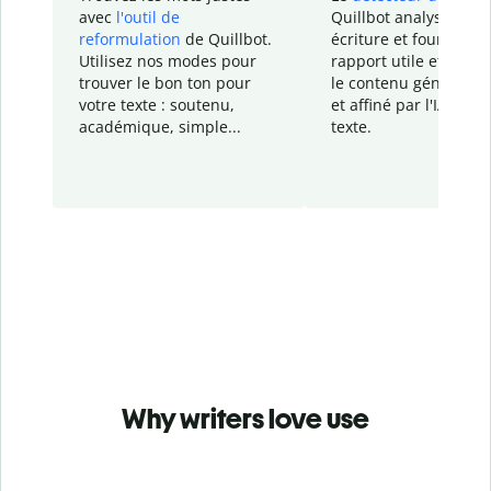
avec
l'outil de
Quillbot analyse votr
reformulation
de Quillbot.
écriture et fournit un
Utilisez nos modes pour
rapport
utile et détail
trouver le bon ton pour
le contenu généré
par
votre texte : soutenu,
et affiné par l'IA dans
académique, simple...
texte.
Why writers love use