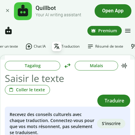
Quillbot
Open App
Your AI writing assistant
Premium
r un texte
Chat IA
Traduction
Résumé de texte
Tagalog
Malais
Coller le texte
Traduire
Recevez des conseils culturels avec
chaque traduction. Connectez-vous pour
S’inscrire
que vos mots résonnent, pas seulement
se traduisent.