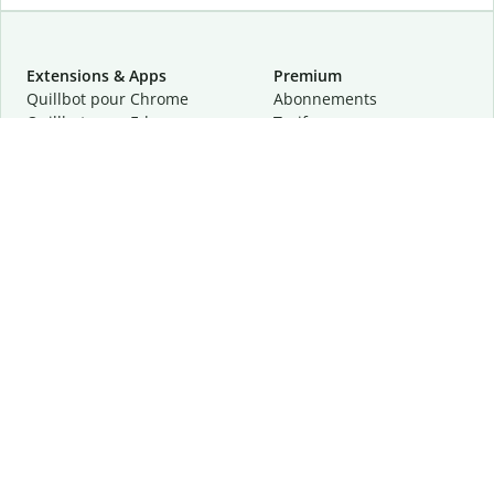
Extensions & Apps
Premium
Quillbot pour Chrome
Abonnements
Quillbot pour Edge
Tarifs
Quillbot pour Safari
Pour les entreprises
Quillbot pour Android
Affiliation
Quillbot
pour
iOS
Demander une démo
Quillbot pour Windows
Quillbot pour macOS
Quillbot pour Word
Outils
Entreprise
Outils de rédaction
À propos
Correction linguistique
Confidentialité
Citation et originalité
Carrière
Outils d'IA
Centre d'aide
Outils PDF
Contactez-nous
Outils d'image
Ressources
Autres outils
Outils PDF