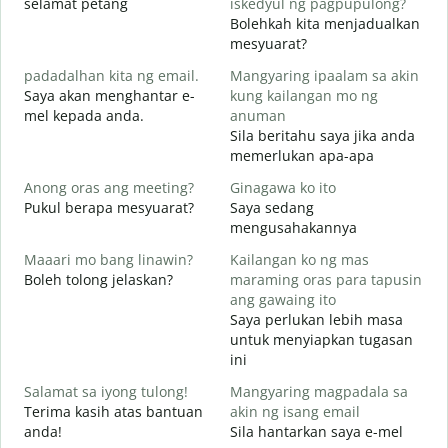
selamat petang
iskedyul ng pagpupulong?
n
Bolehkah kita menjadualkan
mesyuarat?
padadalhan kita ng email.
Mangyaring ipaalam sa akin
S
Saya akan menghantar e-
kung kailangan mo ng
p
mel kepada anda.
anuman
B
Sila beritahu saya jika anda
A
memerlukan apa-apa
O
Anong oras ang meeting?
Ginagawa ko ito
Y
Pukul berapa mesyuarat?
Saya sedang
mengusahakannya
s
Maaari mo bang linawin?
Kailangan ko ng mas
Boleh tolong jelaskan?
maraming oras para tapusin
S
ang gawaing ito
h
Saya perlukan lebih masa
D
untuk menyiapkan tugasan
ini
Salamat sa iyong tulong!
Mangyaring magpadala sa
Terima kasih atas bantuan
akin ng isang email
anda!
Sila hantarkan saya e-mel