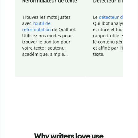
Reformulateur de texte
Détecteur d'IA
Trouvez les mots justes
Le
détecteur d'IA
de
avec
l'outil de
Quillbot analyse votr
reformulation
de Quillbot.
écriture et fournit un
Utilisez nos modes pour
rapport
utile et détail
trouver le bon ton pour
le contenu généré
par
votre texte : soutenu,
et affiné par l'IA dans
académique, simple...
texte.
Why writers love use