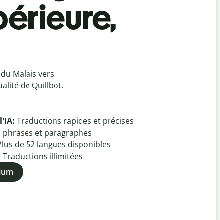
périeure,
 du Malais vers
alité de Quillbot.
l'IA:
Traductions rapides et précises
, phrases et paragraphes
Plus de
52
langues disponibles
:
Traductions illimitées
mium