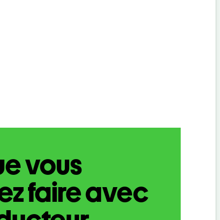
ue vous
z faire avec
aducteur