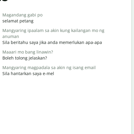
Salutat
Magandang gabi po
Hello / Hi
selamat petang
Hello / Hai
Mangyaring ipaalam sa akin kung kailangan mo ng
kamusta k
anuman
apa khaba
Sila beritahu saya jika anda memerlukan apa-apa
Bahala ka
Maaari mo bang linawin?
Anda dial
Boleh tolong jelaskan?
Paumanhin
Mangyaring magpadala sa akin ng isang email
Maafkan s
Sila hantarkan saya e-mel
Saan ang p
Di manakah