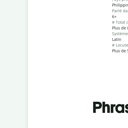
Philippi
Parlé da
6+
# Total 
Plus de 
Système 
Latin
# Locut
Plus de 
Phra