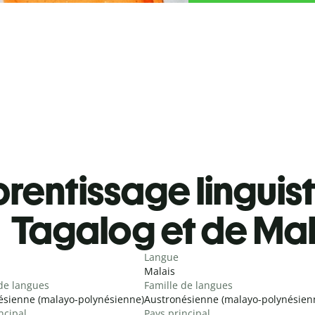
rentissage linguis
Tagalog et de Mal
Langue
Malais
de langues
Famille de langues
ésienne (malayo-polynésienne)
Austronésienne (malayo-polynésien
ncipal
Pays principal