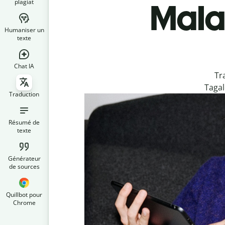
plagiat
Malai
Humaniser un
texte
Chat IA
Tr
Tagal
Traduction
Résumé de
texte
Générateur
de sources
Quillbot pour
Chrome