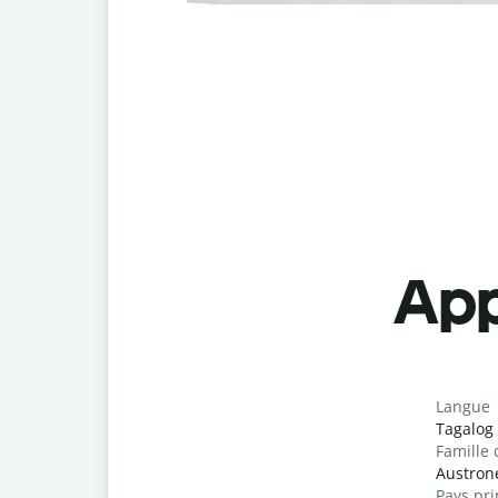
App
Langue
Tagalog
Famille 
Austron
Pays pri