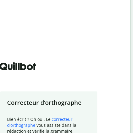
Quillbot
Correcteur d
’
orthographe
Résumer
Bien écrit ? Oh oui. Le
correcteur
Besoin de r
d
’
orthographe
vous assiste dans la
simplifier v
rédaction et vérifie la grammaire,
vos travaux