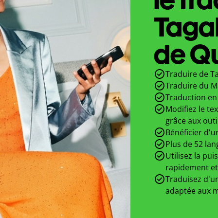
Taga
de Qu
Traduire de Ta
Traduire du M
Traduction en 
Modifiez le te
grâce aux outi
Bénéficier d'u
Plus de 52 lan
Utilisez la pui
rapidement et
Traduisez d'un
adaptée aux m