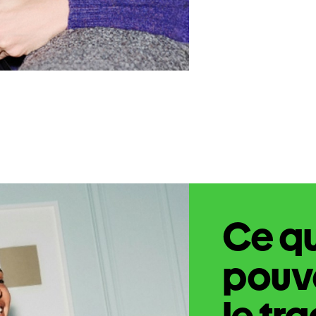
Ce q
pouve
le tr