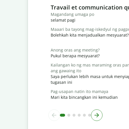
Slide 1 of 6
Travail et communication q
Magandang umaga po
selamat pagi
Maaari ba tayong mag-iskedyul ng pag
Bolehkah kita menjadualkan mesyuarat?
Anong oras ang meeting?
Pukul berapa mesyuarat?
Kailangan ko ng mas maraming oras par
ang gawaing ito
Saya perlukan lebih masa untuk menyi
tugasan ini
Pag-usapan natin ito mamaya
Mari kita bincangkan ini kemudian