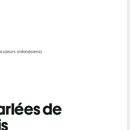
locuteurs indonésiens)
rlées de
is