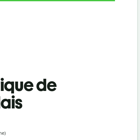
tique de
ais
ne)