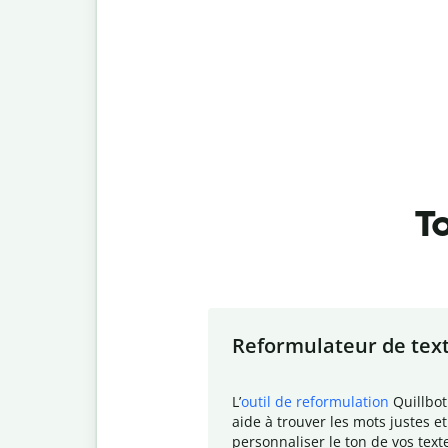
To
Slide 1 of 7
Reformulateur de tex
L
’
outil de reformulation
Quillbot
aide à trouver les mots justes et
personnaliser le ton de vos text