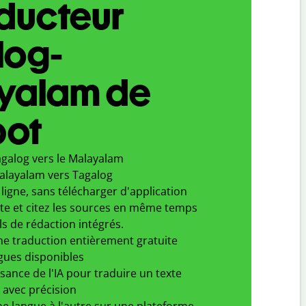
aducteur
log-
yalam de
bot
agalog vers le Malayalam
alayalam vers Tagalog
ligne, sans télécharger d'application
xte et citez les sources en même temps
ls de rédaction intégrés.
ne traduction entièrement gratuite
gues disponibles
ssance de l'IA pour traduire un texte
 avec précision
e langue à l'autre sur une plateforme