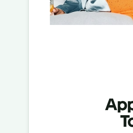
App
T