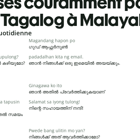
ses couramment pa
Tagalog à Malay
uotidienne
Magandang hapon po
ഗുഡ് ആഫ്റ്റർനൂൺ
pupulong?
padadalhan kita ng email.
ാൻ കഴിയുമോ?
ഞാൻ നിങ്ങൾക്ക് ഒരു ഇമെയിൽ അയയ്ക്കും.
Ginagawa ko ito
ഞാൻ അതിൽ പ്രവർത്തിക്കുകയാണ്
a tapusin
Salamat sa iyong tulong!
നിന്റെ സഹായത്തിന് നന്ദി!
ൂടുതൽ സമയം
Pwede bang ulitin mo yan?
നിങ്ങൾക്ക് അത് ആവർത്തിക്കാമോ?