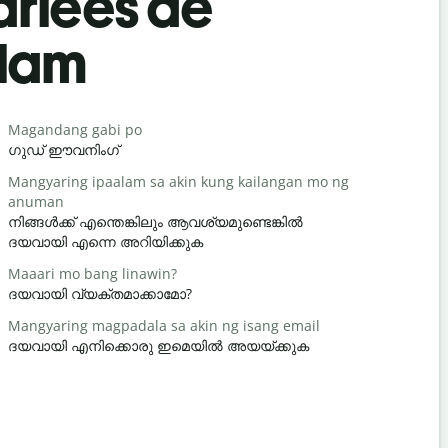
rlées de
alam
Salutat
Magandang gabi po
Hello / Hi
ഗുഡ് ഈവനിംഗ്
ഹലോ / ഹ
Mangyaring ipaalam sa akin kung kailangan mo ng
kamusta k
anuman
സുഖമാണേ
നിങ്ങൾക്ക് എന്തെങ്കിലും ആവശ്യമുണ്ടെങ്കിൽ
Bahala ka
ദയവായി എന്നെ അറിയിക്കുക
നിനക്ക് സ
Maaari mo bang linawin?
Paumanhin
ദയവായി വ്യക്തമാക്കാമോ?
ക്ഷമിക്കണം
Mangyaring magpadala sa akin ng isang email
Saan ang p
ദയവായി എനിക്കൊരു ഇമെയിൽ അയയ്ക്കുക
അടുത്തെവി