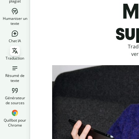
plagiat
M
Humaniser un
su
texte
Chat IA
Trad
ver
Traduction
Résumé de
texte
Générateur
de sources
Quillbot pour
Chrome