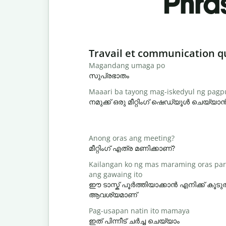
Phra
Slide 1 of 6
Travail et communication q
Magandang umaga po
സുപ്രഭാതം
Maaari ba tayong mag-iskedyul ng pag
നമുക്ക് ഒരു മീറ്റിംഗ് ഷെഡ്യൂൾ ചെയ്യ
Anong oras ang meeting?
മീറ്റിംഗ് എത്ര മണിക്കാണ്?
Kailangan ko ng mas maraming oras par
ang gawaing ito
ഈ ടാസ്ക് പൂർത്തിയാക്കാൻ എനിക്ക് ക
ആവശ്യമാണ്
Pag-usapan natin ito mamaya
ഇത് പിന്നീട് ചർച്ച ചെയ്യാം