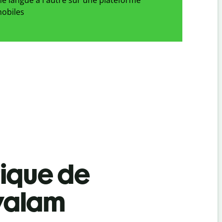
obiles
tique de
yalam