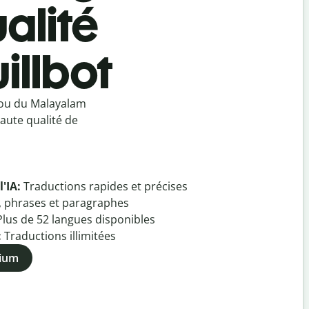
alité
illbot
 ou du Malayalam
aute qualité de
l'IA:
Traductions rapides et précises
, phrases et paragraphes
Plus de
52
langues disponibles
:
Traductions illimitées
mium