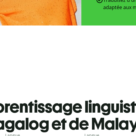
adaptée aux m
rentissage linguis
agalog et de Mala
Langue
Langue