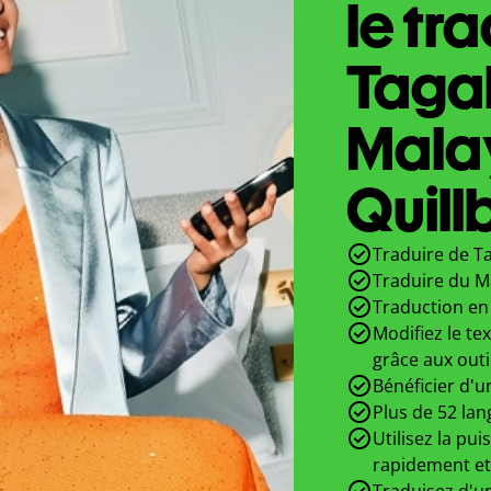
le tr
Taga
Mala
Quill
Traduire de T
Traduire du M
Traduction en 
Modifiez le te
grâce aux outi
Bénéficier d'u
Plus de 52 lan
Utilisez la pui
rapidement et
Traduisez d'un