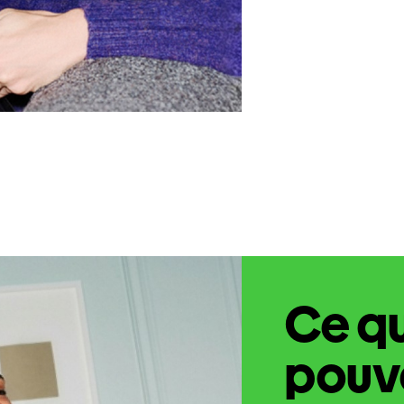
Ce q
pouve