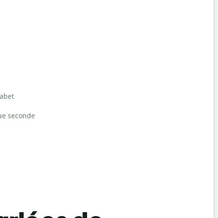
habet
ue seconde