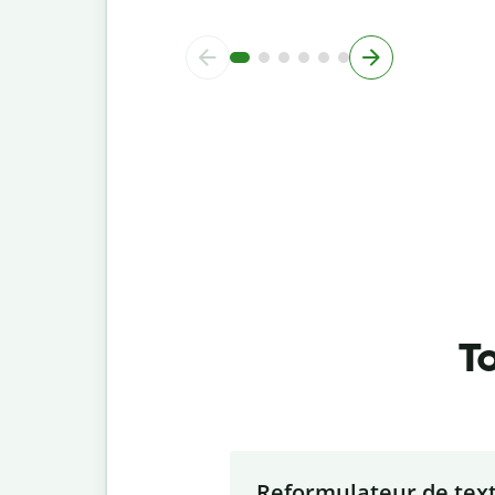
To
Slide 1 of 7
Reformulateur de tex