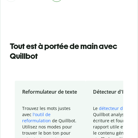
Tout est à portée de main avec
Quillbot
Reformulateur de texte
Détecteur d'IA
Trouvez les mots justes
Le
détecteur d'IA
de
avec
l'outil de
Quillbot analyse votr
reformulation
de Quillbot.
écriture et fournit un
Utilisez nos modes pour
rapport
utile et détail
trouver le bon ton pour
le contenu généré
par