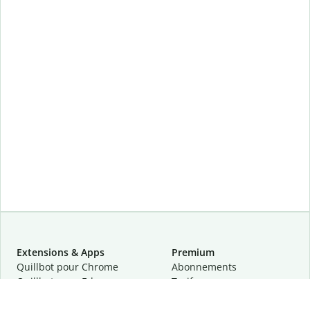
Extensions & Apps
Premium
Quillbot pour Chrome
Abonnements
Quillbot pour Edge
Tarifs
Quillbot pour Safari
Pour les entreprises