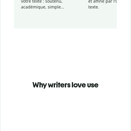
votre texte : soutenu,
et affiné par l'IA dans
académique, simple...
texte.
Why writers love use