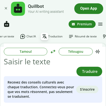
Quillbot
Open App
Your AI writing assistant
Premium
r un texte
Chat IA
Traduction
Résumé de texte
Tamoul
Télougou
Traduire
Recevez des conseils culturels avec
chaque traduction. Connectez-vous pour
S’inscrire
que vos mots résonnent, pas seulement
se traduisent.