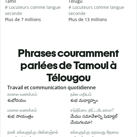
Tamil
Telugu
# Locuteurs comme langue
# Locuteurs comme langue
seconde
seconde
Plus de 7 millions
Plus de 13 millions
Phrases couramment
parlées de Tamoul à
Télougou
Slide 1 of 6
Travail et communication quotidienne
S
காலை வணக்கம்
நல்ல மதியம்
வ
శుభోదయం
శుభ మధ్యాహ్నం
హ
மாலை வணக்கம்
சந்திப்பை திட்டமிடலாமா?
எ
శుభ సాయంత్రం
మేము సమావేశాన్ని షెడ్యూల్
న
చేయగలమా?
க
நான் உங்களுக்கு மின்னஞ்சல்
உங்களுக்கு ஏதாவது தேவை