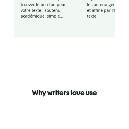
trouver le bon ton pour
le contenu généré
par
votre texte : soutenu,
et affiné par l'IA dans
académique, simple...
texte.
Why writers love use