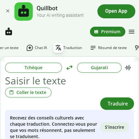
Quillbot
Open App
Your AI writing assistant
Premium
r un texte
Chat IA
Traduction
Résumé de texte
Tchèque
Gujarati
Coller le texte
Traduire
Recevez des conseils culturels avec
chaque traduction. Connectez-vous pour
S’inscrire
que vos mots résonnent, pas seulement
se traduisent.