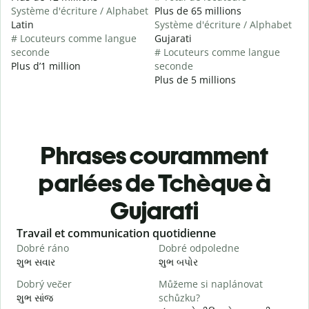
Système d'écriture / Alphabet
Plus de 65 millions
Latin
Système d'écriture / Alphabet
# Locuteurs comme langue
Gujarati
seconde
# Locuteurs comme langue
Plus d’1 million
seconde
Plus de 5 millions
Phrases couramment
parlées de Tchèque à
Gujarati
Slide 1 of 6
Travail et communication quotidienne
S
Dobré ráno
Dobré odpoledne
A
શુભ સવાર
શુભ બપોર
હ
Dobrý večer
Můžeme si naplánovat
j
શુભ સાંજ
schůzku?
મ