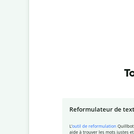
To
Slide 1 of 7
Reformulateur de tex
L
’
outil de reformulation
Quillbot
aide à trouver les mots justes et