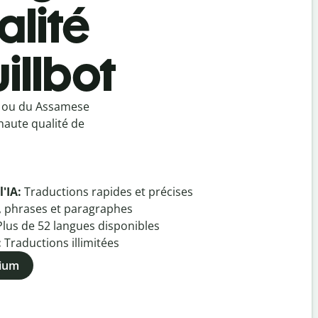
lité
illbot
e ou du Assamese
haute qualité de
l'IA:
Traductions rapides et précises
, phrases et paragraphes
Plus de
52
langues disponibles
:
Traductions illimitées
mium