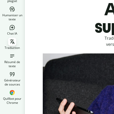
plagiat
A
Humaniser un
su
texte
Chat IA
Trad
vers
Traduction
Résumé de
texte
Générateur
de sources
Quillbot pour
Chrome