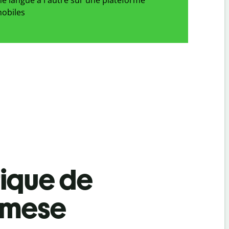
obiles
tique de
amese