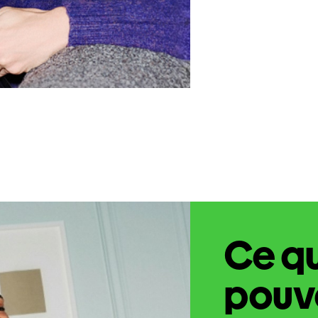
Ce q
pouve