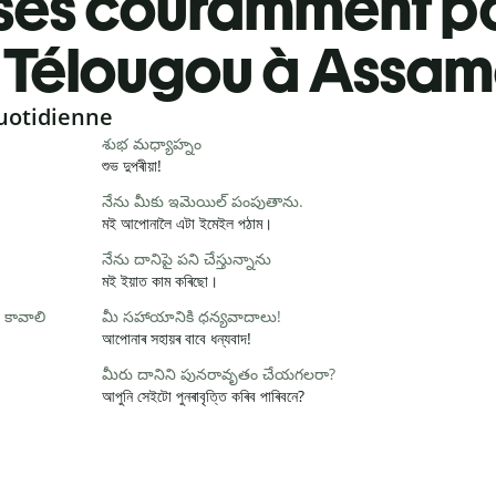
ses couramment pa
Télougou à Assa
uotidienne
శుభ మధ్యాహ్నం
শুভ দুপৰীয়া!
నేను మీకు ఇమెయిల్ పంపుతాను.
মই আপোনালৈ এটা ইমেইল পঠাম।
నేను దానిపై పని చేస్తున్నాను
মই ইয়াত কাম কৰিছো।
 కావాలి
మీ సహాయానికి ధన్యవాదాలు!
আপোনাৰ সহায়ৰ বাবে ধন্যবাদ!
మీరు దానిని పునరావృతం చేయగలరా?
আপুনি সেইটো পুনৰাবৃত্তি কৰিব পাৰিবনে?