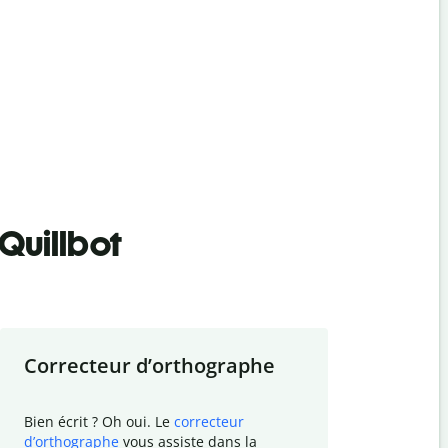
Quillbot
Correcteur d
’
orthographe
Résumer
Bien écrit ? Oh oui. Le
correcteur
Besoin de r
d
’
orthographe
vous assiste dans la
simplifier v