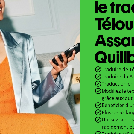
le tr
Télo
Assa
Quill
Traduire de T
Traduire du A
Traduction en 
Modifiez le te
grâce aux outi
Bénéficier d'u
Plus de 52 lan
Utilisez la pui
rapidement et
Traduisez d'un