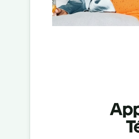
App
T