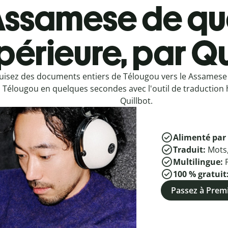
ssamese de qua
périeure, par Qu
uisez des documents entiers de Télougou vers le Assames
 Télougou en quelques secondes avec l'outil de traduction 
Quillbot.
Alimenté par 
Traduit:
Mots
Multilingue:
100 % gratuit
Passez à Pre