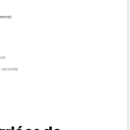
yenne)
bet
e seconde