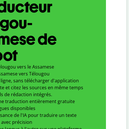
aducteur
ugou-
mese de
bot
élougou vers le Assamese
ssamese vers Télougou
ligne, sans télécharger d'application
xte et citez les sources en même temps
ls de rédaction intégrés.
ne traduction entièrement gratuite
gues disponibles
ssance de l'IA pour traduire un texte
 avec précision
e langue à l'autre sur une plateforme