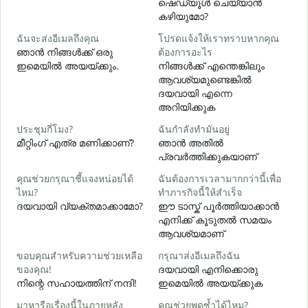
ഷെഡ്യൂൾ ചെയ്യാൻ
കഴിയുമോ?
ฉันจะส่งอีเมลถึงคุณ
โปรดแจ้งให้เราทราบหากคุณ
ด
ഞാൻ നിങ്ങൾക്ക് ഒരു
ต้องการอะไร
ന
ഇമെയിൽ അയയ്ക്കും.
നിങ്ങൾക്ക് എന്തെങ്കിലും
ആവശ്യമുണ്ടെങ്കിൽ
ใ
ദയവായി എന്നെ
അറിയിക്കുക
ล
ประชุมกี่โมง?
ฉันกำลังทำมันอยู่
വ
മീറ്റിംഗ് എത്ര മണിക്കാണ്?
ഞാൻ അതിൽ
പ്രവർത്തിക്കുകയാണ്
โ
คุณช่วยกรุณาชี้แจงหน่อยได้
ฉันต้องการเวลามากกว่านี้เพื่อ
ไหม?
ทำภารกิจนี้ให้สำเร็จ
ഹ
ദയവായി വ്യക്തമാക്കാമോ?
ഈ ടാസ്ക് പൂർത്തിയാക്കാൻ
എനിക്ക് കൂടുതൽ സമയം
ആവശ്യമാണ്
ขอบคุณสำหรับความช่วยเหลือ
กรุณาส่งอีเมลถึงฉัน
ของคุณ!
ദയവായി എനിക്കൊരു
നിന്റെ സഹായത്തിന് നന്ദി!
ഇമെയിൽ അയയ്ക്കുക
มาหารือเรื่องนี้ในภายหลัง
คุณช่วยพูดซ้ำได้ไหม?