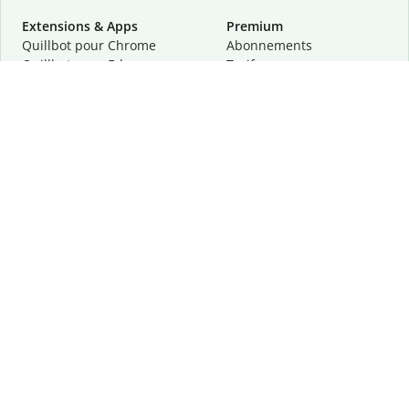
Extensions & Apps
Premium
Quillbot pour Chrome
Abonnements
Quillbot pour Edge
Tarifs
Quillbot pour Safari
Pour les entreprises
Quillbot pour Android
Affiliation
Quillbot
pour
iOS
Demander une démo
Quillbot pour Windows
Quillbot pour macOS
Quillbot pour Word
Outils
Entreprise
Outils de rédaction
À propos
Correction linguistique
Confidentialité
Citation et originalité
Carrière
Outils d'IA
Centre d'aide
Outils PDF
Contactez-nous
Outils d'image
Ressources
Autres outils
Outils PDF
Qui sommes-nous ?