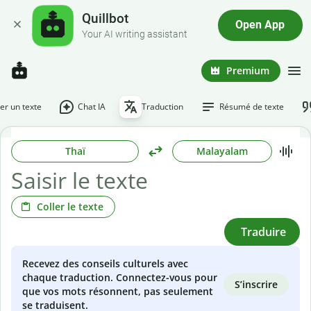
Quillbot
Open App
Your AI writing assistant
Premium
r un texte
Chat IA
Traduction
Résumé de texte
Thaï
Malayalam
Coller le texte
Traduire
Recevez des conseils culturels avec
chaque traduction. Connectez-vous pour
S’inscrire
que vos mots résonnent, pas seulement
se traduisent.