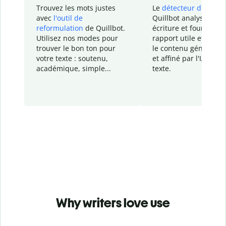
Trouvez les mots justes
Le
détecteur d'IA
de
avec
l'outil de
Quillbot analyse votr
reformulation
de Quillbot.
écriture et fournit un
Utilisez nos modes pour
rapport
utile et détail
trouver le bon ton pour
le contenu généré
par
votre texte : soutenu,
et affiné par l'IA dans
académique, simple...
texte.
Why writers love use