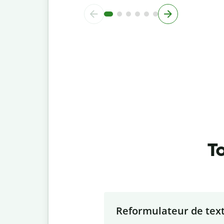
To
Slide 1 of 7
Reformulateur de tex