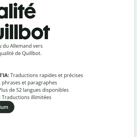
lité
illbot
u du Allemand vers
ualité de Quillbot.
l'IA:
Traductions rapides et précises
, phrases et paragraphes
Plus de
52
langues disponibles
:
Traductions illimitées
mium