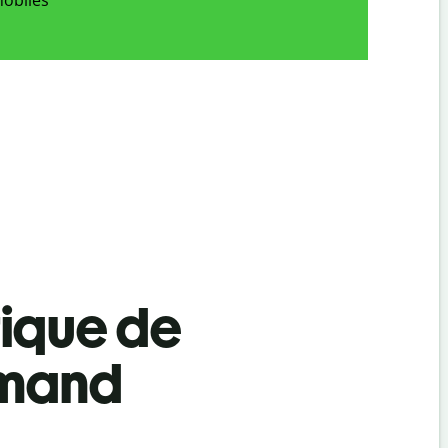
tique de
emand