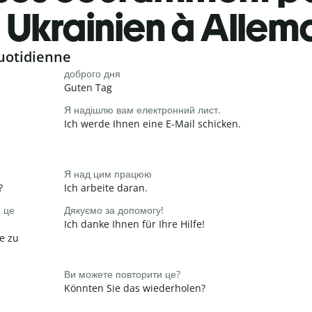
Ukrainien à Alle
uotidienne
доброго дня
Guten Tag
Я надішлю вам електронний лист.
Ich werde Ihnen eine E-Mail schicken.
Я над цим працюю
?
Ich arbeite daran.
и це
Дякуємо за допомогу!
Ich danke Ihnen für Ihre Hilfe!
e zu
Ви можете повторити це?
Könnten Sie das wiederholen?