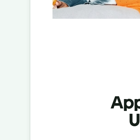
App
U