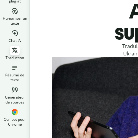
plagiat
Humaniser un
su
texte
Chat IA
Tradui
Ukrain
Traduction
Résumé de
texte
Générateur
de sources
Quillbot pour
Chrome