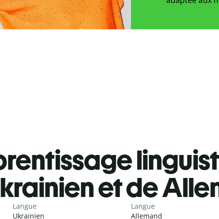
rentissage linguis
krainien et de All
Langue
Langue
Ukrainien
Allemand