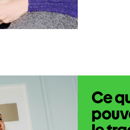
Ce q
pouve
le tr