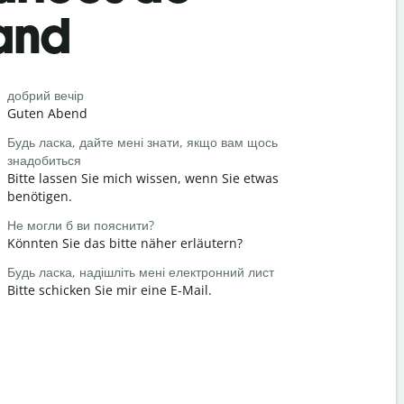
mand
Salutat
добрий вечір
Привіт / Пр
Guten Abend
Hallo / Hi
Будь ласка, дайте мені знати, якщо вам щось
як справи
знадобиться
Wie geht e
Bitte lassen Sie mich wissen, wenn Sie etwas
Ні за що
benötigen.
Gern gesc
Не могли б ви пояснити?
Вибачте / 
Könnten Sie das bitte näher erläutern?
Entschuldi
Будь ласка, надішліть мені електронний лист
Де знаходи
Bitte schicken Sie mir eine E-Mail.
Wo ist das