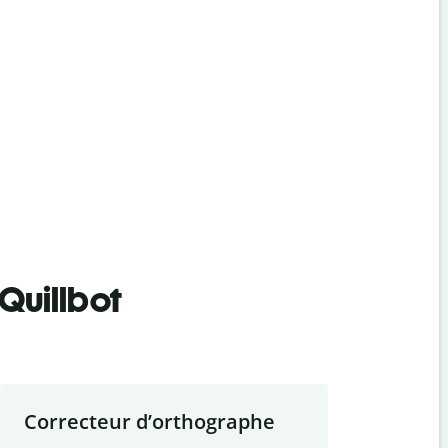
Quillbot
Correcteur d
’
orthographe
Résumer