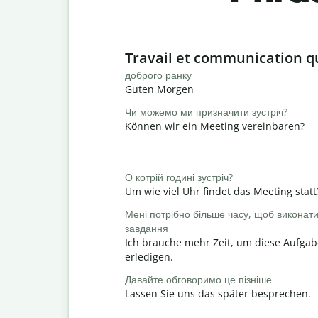
Slide 1 of 6
Travail et communication q
доброго ранку
Guten Morgen
Чи можемо ми призначити зустріч?
Können wir ein Meeting vereinbaren?
О котрій годині зустріч?
Um wie viel Uhr findet das Meeting statt
Мені потрібно більше часу, щоб виконат
завдання
Ich brauche mehr Zeit, um diese Aufgab
erledigen.
Давайте обговоримо це пізніше
Lassen Sie uns das später besprechen.