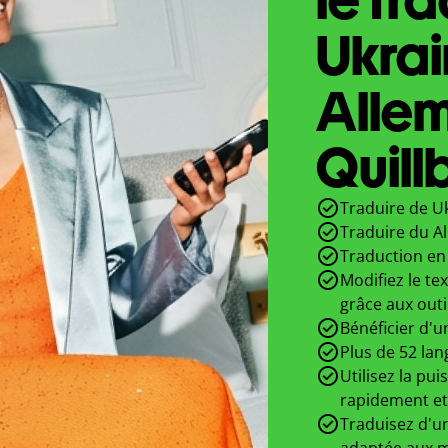
Ukrai
Alle
Quill
Traduire de Uk
Traduire du A
Traduction en 
Modifiez le te
grâce aux outi
Bénéficier d'u
Plus de 52 lan
Utilisez la pui
rapidement et
Traduisez d'un
adaptée aux m