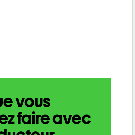
ue vous
z faire avec
aducteur