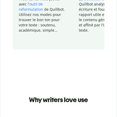
avec
l'outil de
Quillbot analyse votr
reformulation
de Quillbot.
écriture et fournit un
Utilisez nos modes pour
rapport
utile et détail
trouver le bon ton pour
le contenu généré
par
votre texte : soutenu,
et affiné par l'IA dans
académique, simple...
texte.
Why writers love use