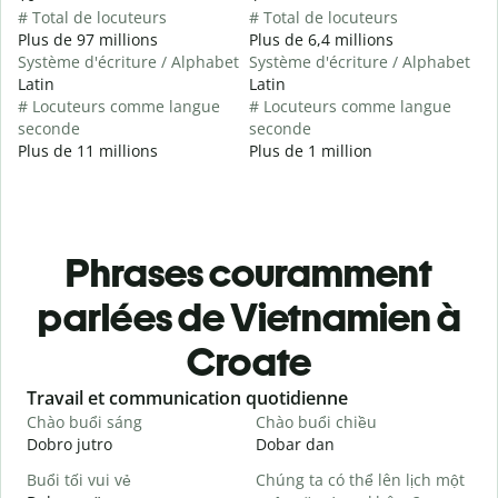
# Total de locuteurs
# Total de locuteurs
Plus de 97 millions
Plus de 6,4 millions
Système d'écriture / Alphabet
Système d'écriture / Alphabet
Latin
Latin
# Locuteurs comme langue
# Locuteurs comme langue
seconde
seconde
Plus de 11 millions
Plus de 1 million
Phrases couramment
parlées de Vietnamien à
Croate
Slide 1 of 6
Travail et communication quotidienne
S
Chào buổi sáng
Chào buổi chiều
X
Dobro jutro
Dobar dan
B
Buổi tối vui vẻ
Chúng ta có thể lên lịch một
T