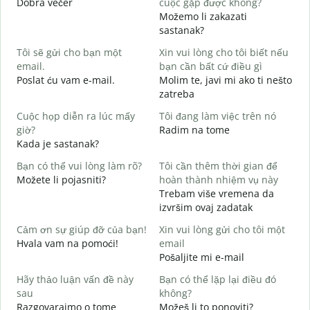
Dobra večer
cuộc gặp được không?
M
Možemo li zakazati
C
sastanak?
t
Tôi sẽ gửi cho bạn một
Xin vui lòng cho tôi biết nếu
D
email.
bạn cần bất cứ điều gì
K
Poslat ću vam e-mail.
Molim te, javi mi ako ti nešto
zatreba
C
Cuộc họp diễn ra lúc mấy
Tôi đang làm việc trên nó
d
giờ?
Radim na tome
Kada je sastanak?
T
Bạn có thể vui lòng làm rõ?
Tôi cần thêm thời gian để
Možete li pojasniti?
hoàn thành nhiệm vụ này
K
Trebam više vremena da
G
izvršim ovaj zadatak
Cảm ơn sự giúp đỡ của bạn!
Xin vui lòng gửi cho tôi một
Hvala vam na pomoći!
email
Pošaljite mi e-mail
Hãy thảo luận vấn đề này
Bạn có thể lặp lại điều đó
sau
không?
Razgovarajmo o tome
Možeš li to ponoviti?