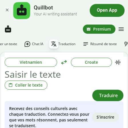
Quillbot
Open App
Your AI writing assistant
Premium
r un texte
Chat IA
Traduction
Résumé de texte
Vietnamien
Croate
Coller le texte
Traduire
Recevez des conseils culturels avec
chaque traduction. Connectez-vous pour
S’inscrire
que vos mots résonnent, pas seulement
se traduisent.