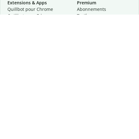
Extensions & Apps
Premium
Quillbot pour Chrome
Abonnements
Quillbot pour Edge
Tarifs
Quillbot pour Safari
Pour les entreprises
Quillbot pour Android
Affiliation
Quillbot
pour
iOS
Demander une démo
Quillbot pour Windows
Quillbot pour macOS
Quillbot pour Word
Outils
Entreprise
Outils de rédaction
À propos
Correction linguistique
Confidentialité
Citation et originalité
Carrière
Outils d'IA
Centre d'aide
Outils PDF
Contactez-nous
Outils d'image
Ressources
Autres outils
Outils PDF
Qui sommes-nous ?