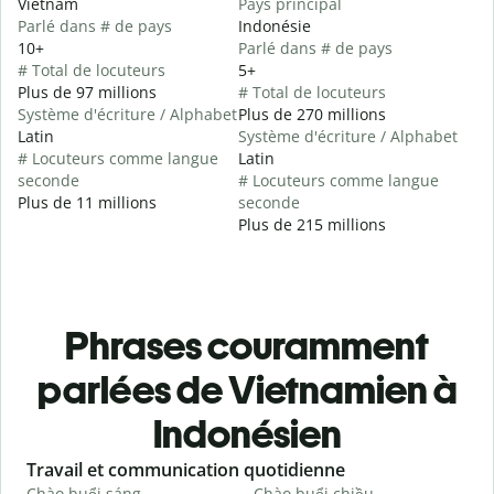
Vietnam
Pays principal
Parlé dans # de pays
Indonésie
10+
Parlé dans # de pays
# Total de locuteurs
5+
Plus de 97 millions
# Total de locuteurs
Système d'écriture / Alphabet
Plus de 270 millions
Latin
Système d'écriture / Alphabet
# Locuteurs comme langue
Latin
seconde
# Locuteurs comme langue
Plus de 11 millions
seconde
Plus de 215 millions
Phrases couramment
parlées de Vietnamien à
Indonésien
Slide 1 of 6
Travail et communication quotidienne
S
Chào buổi sáng
Chào buổi chiều
X