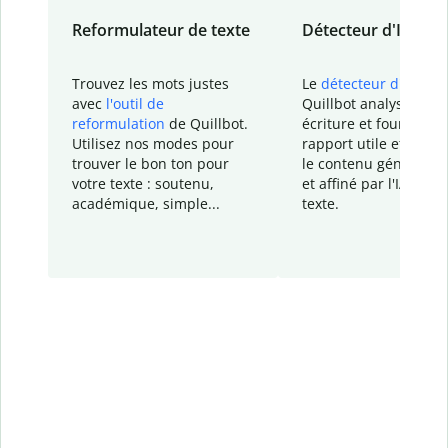
Reformulateur de texte
Détecteur d'IA
Trouvez les mots justes
Le
détecteur d'IA
de
avec
l'outil de
Quillbot analyse votr
reformulation
de Quillbot.
écriture et fournit un
Utilisez nos modes pour
rapport
utile et détail
trouver le bon ton pour
le contenu généré
par
votre texte : soutenu,
et affiné par l'IA dans
académique, simple...
texte.