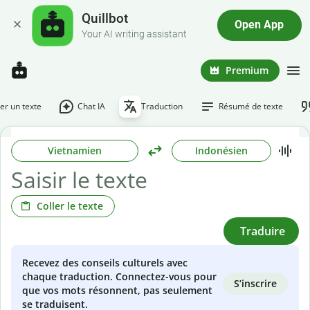
Quillbot
Open App
Your AI writing assistant
Premium
r un texte
Chat IA
Traduction
Résumé de texte
Vietnamien
Indonésien
Coller le texte
Traduire
Recevez des conseils culturels avec
chaque traduction. Connectez-vous pour
S’inscrire
que vos mots résonnent, pas seulement
se traduisent.