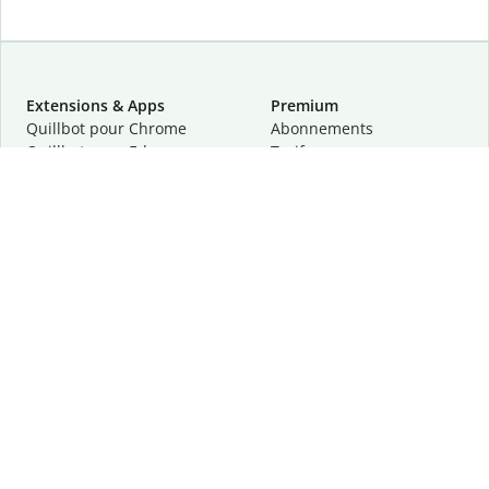
Extensions & Apps
Premium
Quillbot pour Chrome
Abonnements
Quillbot pour Edge
Tarifs
Quillbot pour Safari
Pour les entreprises
Quillbot pour Android
Affiliation
Quillbot
pour
iOS
Demander une démo
Quillbot pour Windows
Quillbot pour macOS
Quillbot pour Word
Outils
Entreprise
Outils de rédaction
À propos
Correction linguistique
Confidentialité
Citation et originalité
Carrière
Outils d'IA
Centre d'aide
Outils PDF
Contactez-nous
Outils d'image
Ressources
Autres outils
Outils PDF