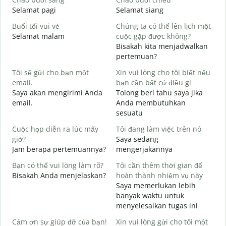
Selamat pagi
Selamat siang
H
Buổi tối vui vẻ
Chúng ta có thể lên lịch một
T
Selamat malam
cuộc gặp được không?
N
Bisakah kita menjadwalkan
C
pertemuan?
t
Tôi sẽ gửi cho bạn một
Xin vui lòng cho tôi biết nếu
S
email.
bạn cần bất cứ điều gì
Saya akan mengirimi Anda
Tolong beri tahu saya jika
K
email.
Anda membutuhkan
T
sesuatu
C
Cuộc họp diễn ra lúc mấy
Tôi đang làm việc trên nó
Y
giờ?
Saya sedang
Jam berapa pertemuannya?
mengerjakannya
T
S
Bạn có thể vui lòng làm rõ?
Tôi cần thêm thời gian để
Bisakah Anda menjelaskan?
hoàn thành nhiệm vụ này
Saya memerlukan lebih
K
banyak waktu untuk
D
menyelesaikan tugas ini
Cảm ơn sự giúp đỡ của bạn!
Xin vui lòng gửi cho tôi một