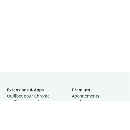
Extensions & Apps
Premium
Quillbot pour Chrome
Abonnements
Quillbot pour Edge
Tarifs
Quillbot pour Safari
Pour les entreprises
Quillbot pour Android
Affiliation
Quillbot
pour
iOS
Demander une démo
Quillbot pour Windows