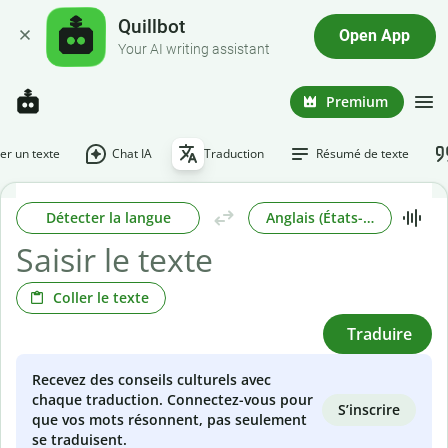
Quillbot
Open App
Your AI writing assistant
Premium
r un texte
Chat IA
Traduction
Résumé de texte
Détecter la langue
Anglais (États-Unis)
Coller le texte
Traduire
Recevez des conseils culturels avec
chaque traduction. Connectez-vous pour
S’inscrire
que vos mots résonnent, pas seulement
se traduisent.