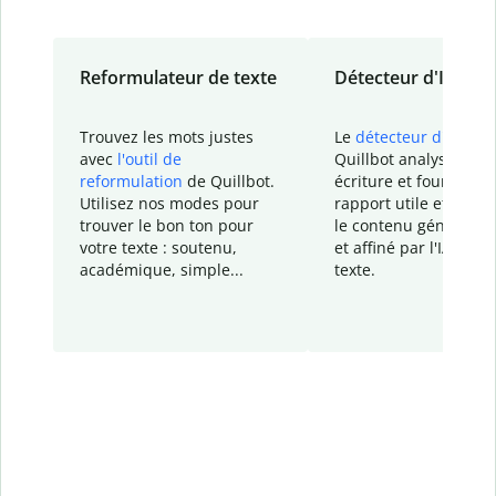
Reformulateur de texte
Détecteur d'IA
Trouvez les mots justes
Le
détecteur d'IA
de
avec
l'outil de
Quillbot analyse votr
reformulation
de Quillbot.
écriture et fournit un
Utilisez nos modes pour
rapport
utile et détail
trouver le bon ton pour
le contenu généré
par
votre texte : soutenu,
et affiné par l'IA dans
académique, simple...
texte.