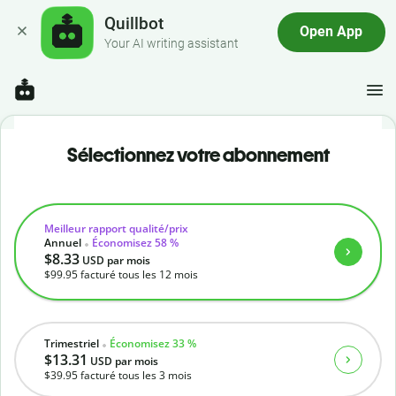
Quillbot
Open App
Your AI writing assistant
Sélectionnez votre abonnement
Meilleur rapport qualité/prix
Annuel
Économisez 58 %
$8.33
USD
par mois
$99.95
facturé tous les 12 mois
Trimestriel
Économisez 33 %
$13.31
USD
par mois
$39.95
facturé tous les 3 mois