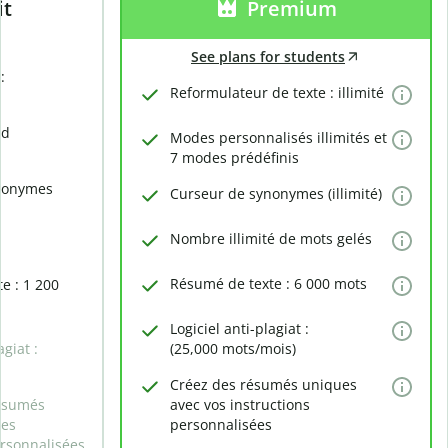
it
Premium
See plans for students
:
Reformulateur de texte : illimité
rd
Modes personnalisés illimités et
7 modes prédéfinis
nonymes
Curseur de synonymes (illimité)
Nombre illimité de mots gelés
Résumé de texte : 6 000 mots
e : 1 200
Logiciel anti-plagiat :
agiat :
(25,000 mots/mois)
Créez des résumés uniques
ésumés
avec vos instructions
des
personnalisées
ersonnalisées