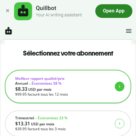
Quillbot
Open App
Your AI writing assistant
Sélectionnez votre abonnement
Meilleur rapport qualité/prix
Annuel
Économisez 58 %
$8.33
USD
par mois
$99.95
facturé tous les 12 mois
Trimestriel
Économisez 33 %
$13.31
USD
par mois
$39.95
facturé tous les 3 mois