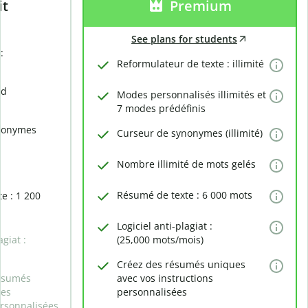
it
Premium
See plans for students
:
Reformulateur de texte : illimité
rd
Modes personnalisés illimités et
7 modes prédéfinis
nonymes
Curseur de synonymes (illimité)
Nombre illimité de mots gelés
Résumé de texte : 6 000 mots
e : 1 200
Logiciel anti-plagiat :
agiat :
(25,000 mots/mois)
Créez des résumés uniques
ésumés
avec vos instructions
des
personnalisées
ersonnalisées