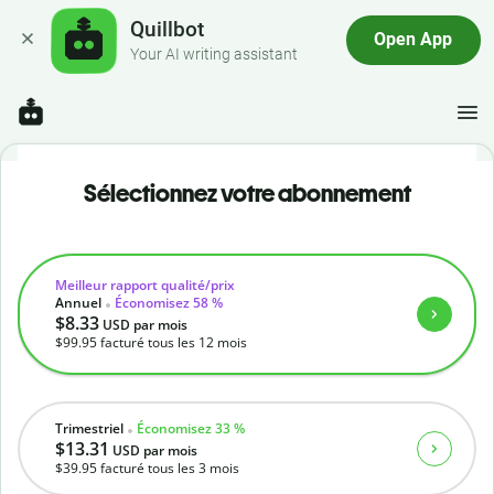
Quillbot
Open App
Your AI writing assistant
Sélectionnez votre abonnement
Meilleur rapport qualité/prix
Annuel
Économisez 58 %
$8.33
USD
par mois
$99.95
facturé tous les 12 mois
Trimestriel
Économisez 33 %
$13.31
USD
par mois
$39.95
facturé tous les 3 mois