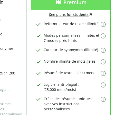
it
Premium
See plans for students
:
Reformulateur de texte : illimité
rd
Modes personnalisés illimités et
7 modes prédéfinis
nonymes
Curseur de synonymes (illimité)
Nombre illimité de mots gelés
Résumé de texte : 6 000 mots
e : 1 200
Logiciel anti-plagiat :
agiat :
(25,000 mots/mois)
Créez des résumés uniques
ésumés
avec vos instructions
des
personnalisées
ersonnalisées