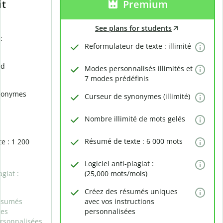
it
Premium
See plans for students
:
Reformulateur de texte : illimité
rd
Modes personnalisés illimités et
7 modes prédéfinis
nonymes
Curseur de synonymes (illimité)
Nombre illimité de mots gelés
Résumé de texte : 6 000 mots
e : 1 200
Logiciel anti-plagiat :
agiat :
(25,000 mots/mois)
Créez des résumés uniques
ésumés
avec vos instructions
des
personnalisées
ersonnalisées