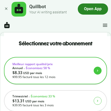
Quillbot
Open App
Your AI writing assistant
Sélectionnez votre abonnement
Meilleur rapport qualité/prix
Annuel
Économisez 58 %
$8.33
USD
par mois
$99.95
facturé tous les 12 mois
Trimestriel
Économisez 33 %
$13.31
USD
par mois
$39.95
facturé tous les 3 mois