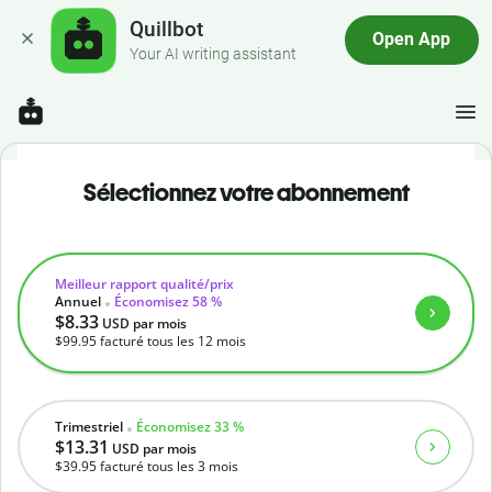
Quillbot
Open App
Your AI writing assistant
Sélectionnez votre abonnement
Meilleur rapport qualité/prix
Annuel
Économisez 58 %
$8.33
USD
par mois
$99.95
facturé tous les 12 mois
Trimestriel
Économisez 33 %
$13.31
USD
par mois
$39.95
facturé tous les 3 mois