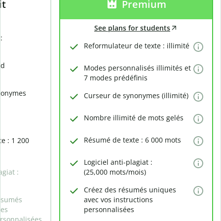
it
Premium
See plans for students
:
Reformulateur de texte : illimité
rd
Modes personnalisés illimités et
7 modes prédéfinis
nonymes
Curseur de synonymes (illimité)
Nombre illimité de mots gelés
Résumé de texte : 6 000 mots
e : 1 200
Logiciel anti-plagiat :
agiat :
(25,000 mots/mois)
Créez des résumés uniques
ésumés
avec vos instructions
des
personnalisées
ersonnalisées