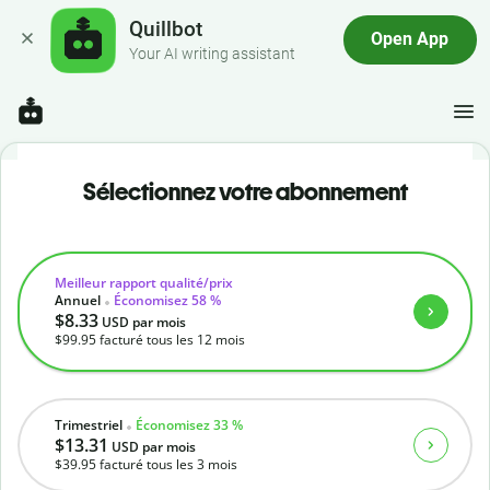
Quillbot
Open App
Your AI writing assistant
Sélectionnez votre abonnement
Meilleur rapport qualité/prix
Annuel
Économisez 58 %
$8.33
USD
par mois
$99.95
facturé tous les 12 mois
Trimestriel
Économisez 33 %
$13.31
USD
par mois
$39.95
facturé tous les 3 mois