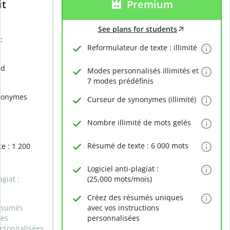
it
Premium
See plans for students
:
Reformulateur de texte : illimité
rd
Modes personnalisés illimités et
7 modes prédéfinis
nonymes
Curseur de synonymes (illimité)
Nombre illimité de mots gelés
Résumé de texte : 6 000 mots
e : 1 200
Logiciel anti-plagiat :
agiat :
(25,000 mots/mois)
Créez des résumés uniques
ésumés
avec vos instructions
des
personnalisées
ersonnalisées