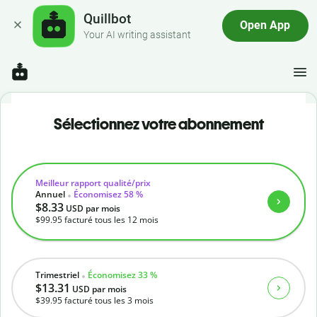
Quillbot
Open App
Your AI writing assistant
Sélectionnez votre abonnement
Meilleur rapport qualité/prix
Annuel
Économisez 58 %
$8.33
USD
par mois
$99.95
facturé tous les 12 mois
Trimestriel
Économisez 33 %
$13.31
USD
par mois
$39.95
facturé tous les 3 mois