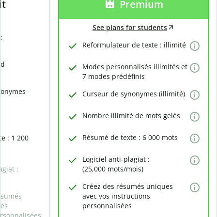
it
Premium
See plans for students
:
Reformulateur de texte : illimité
rd
Modes personnalisés illimités et
7 modes prédéfinis
nonymes
Curseur de synonymes (illimité)
Nombre illimité de mots gelés
Résumé de texte : 6 000 mots
e : 1 200
Logiciel anti-plagiat :
agiat :
(25,000 mots/mois)
Créez des résumés uniques
ésumés
avec vos instructions
des
personnalisées
ersonnalisées