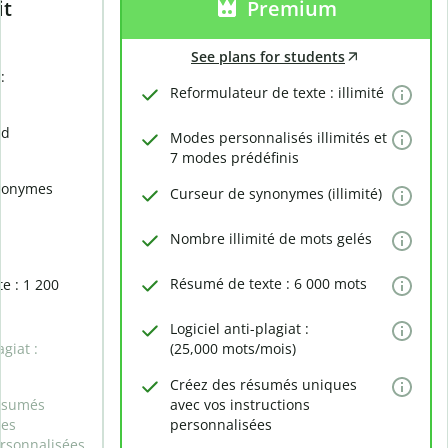
it
Premium
See plans for students
:
Reformulateur de texte : illimité
rd
Modes personnalisés illimités et
7 modes prédéfinis
nonymes
Curseur de synonymes (illimité)
Nombre illimité de mots gelés
Résumé de texte : 6 000 mots
e : 1 200
Logiciel anti-plagiat :
agiat :
(25,000 mots/mois)
Créez des résumés uniques
ésumés
avec vos instructions
des
personnalisées
ersonnalisées