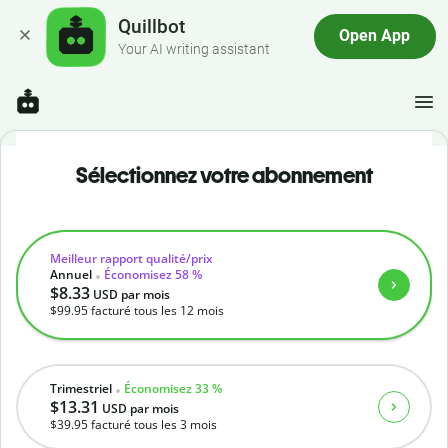
Quillbot
Open App
Your AI writing assistant
Sélectionnez votre abonnement
Meilleur rapport qualité/prix
Annuel
Économisez 58 %
$8.33
USD
par mois
$99.95
facturé tous les 12 mois
Trimestriel
Économisez 33 %
$13.31
USD
par mois
$39.95
facturé tous les 3 mois