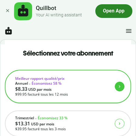
Quillbot
Open App
Your AI writing assistant
Sélectionnez votre abonnement
Meilleur rapport qualité/prix
Annuel
Économisez 58 %
$8.33
USD
par mois
$99.95
facturé tous les 12 mois
Trimestriel
Économisez 33 %
$13.31
USD
par mois
$39.95
facturé tous les 3 mois