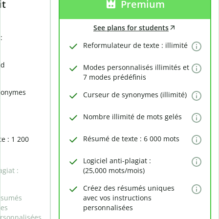
it
Premium
See plans for students
:
Reformulateur de texte : illimité
rd
Modes personnalisés illimités et
7 modes prédéfinis
nonymes
Curseur de synonymes (illimité)
Nombre illimité de mots gelés
Résumé de texte : 6 000 mots
e : 1 200
Logiciel anti-plagiat :
agiat :
(25,000 mots/mois)
Créez des résumés uniques
ésumés
avec vos instructions
des
personnalisées
ersonnalisées