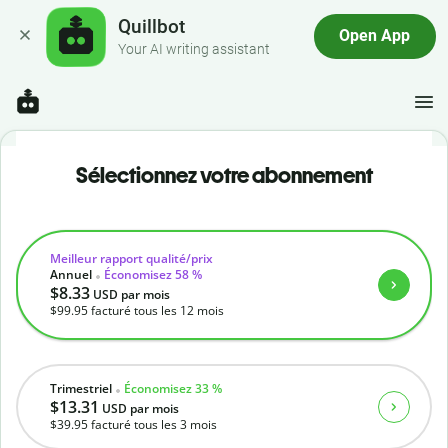
Quillbot
Open App
Your AI writing assistant
Sélectionnez votre abonnement
Meilleur rapport qualité/prix
Annuel
Économisez 58 %
$8.33
USD
par mois
$99.95
facturé tous les 12 mois
Trimestriel
Économisez 33 %
$13.31
USD
par mois
$39.95
facturé tous les 3 mois