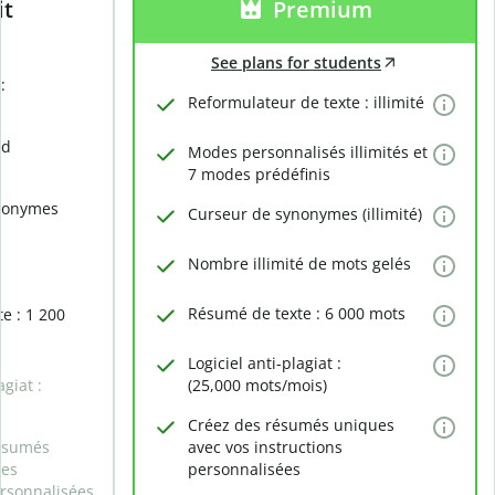
it
Premium
See plans for students
:
Reformulateur de texte : illimité
rd
Modes personnalisés illimités et
7 modes prédéfinis
nonymes
Curseur de synonymes (illimité)
Nombre illimité de mots gelés
Résumé de texte : 6 000 mots
e : 1 200
Logiciel anti-plagiat :
agiat :
(25,000 mots/mois)
Créez des résumés uniques
ésumés
avec vos instructions
des
personnalisées
ersonnalisées