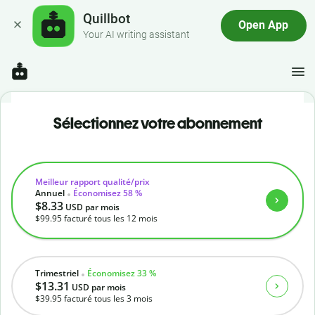
Quillbot
Open App
Your AI writing assistant
Sélectionnez votre abonnement
Meilleur rapport qualité/prix
Annuel
Économisez 58 %
$8.33
USD
par mois
$99.95
facturé tous les 12 mois
Trimestriel
Économisez 33 %
$13.31
USD
par mois
$39.95
facturé tous les 3 mois