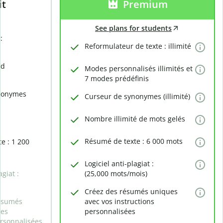
it
Premium
See plans for students
:
Reformulateur de texte : illimité
rd
Modes personnalisés illimités et
7 modes prédéfinis
nonymes
Curseur de synonymes (illimité)
Nombre illimité de mots gelés
Résumé de texte : 6 000 mots
e : 1 200
Logiciel anti-plagiat :
agiat :
(25,000 mots/mois)
Créez des résumés uniques
ésumés
avec vos instructions
des
personnalisées
ersonnalisées