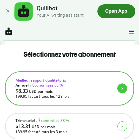
Quillbot
Open App
Your AI writing assistant
Sélectionnez votre abonnement
Meilleur rapport qualité/prix
Annuel
Économisez 58 %
$8.33
USD
par mois
$99.95
facturé tous les 12 mois
Trimestriel
Économisez 33 %
$13.31
USD
par mois
$39.95
facturé tous les 3 mois