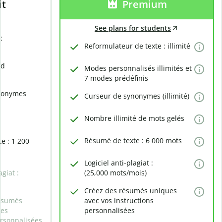
it
Premium
See plans for students
:
Reformulateur de texte : illimité
rd
Modes personnalisés illimités et
7 modes prédéfinis
nonymes
Curseur de synonymes (illimité)
Nombre illimité de mots gelés
Résumé de texte : 6 000 mots
e : 1 200
Logiciel anti-plagiat :
agiat :
(25,000 mots/mois)
Créez des résumés uniques
ésumés
avec vos instructions
des
personnalisées
ersonnalisées