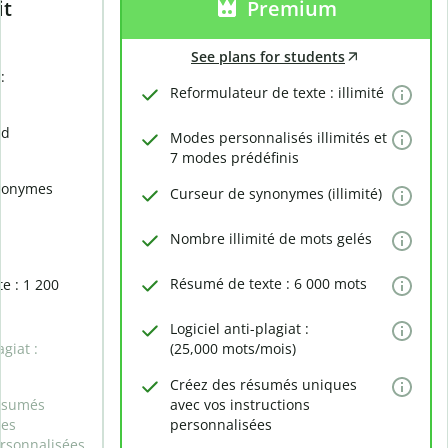
it
Premium
See plans for students
:
Reformulateur de texte : illimité
rd
Modes personnalisés illimités et
7 modes prédéfinis
nonymes
Curseur de synonymes (illimité)
Nombre illimité de mots gelés
Résumé de texte : 6 000 mots
e : 1 200
Logiciel anti-plagiat :
agiat :
(25,000 mots/mois)
Créez des résumés uniques
ésumés
avec vos instructions
des
personnalisées
ersonnalisées