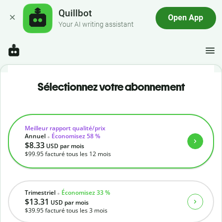
Quillbot
Open App
Your AI writing assistant
Sélectionnez votre abonnement
Meilleur rapport qualité/prix
Annuel
Économisez 58 %
$8.33
USD
par mois
$99.95
facturé tous les 12 mois
Trimestriel
Économisez 33 %
$13.31
USD
par mois
$39.95
facturé tous les 3 mois