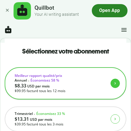
Quillbot
Open App
Your AI writing assistant
Sélectionnez votre abonnement
Meilleur rapport qualité/prix
Annuel
Économisez 58 %
$8.33
USD
par mois
$99.95
facturé tous les 12 mois
Trimestriel
Économisez 33 %
$13.31
USD
par mois
$39.95
facturé tous les 3 mois