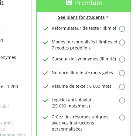
it
Premium
See plans for students
:
Reformulateur de texte : illimité
rd
Modes personnalisés illimités et
7 modes prédéfinis
nonymes
Curseur de synonymes (illimité)
Nombre illimité de mots gelés
Résumé de texte : 6 000 mots
e : 1 200
Logiciel anti-plagiat :
agiat :
(25,000 mots/mois)
Créez des résumés uniques
ésumés
avec vos instructions
des
personnalisées
ersonnalisées