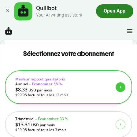
Quillbot
Open App
Your AI writing assistant
Sélectionnez votre abonnement
Meilleur rapport qualité/prix
Annuel
Économisez 58 %
$8.33
USD
par mois
$99.95
facturé tous les 12 mois
Trimestriel
Économisez 33 %
$13.31
USD
par mois
$39.95
facturé tous les 3 mois