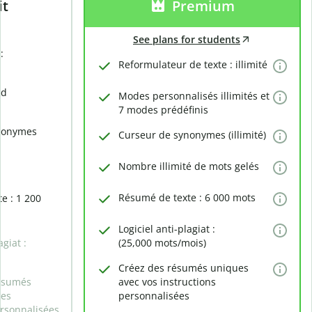
it
Premium
See plans for students
:
Reformulateur de texte : illimité
rd
Modes personnalisés illimités et
7 modes prédéfinis
nonymes
Curseur de synonymes (illimité)
Nombre illimité de mots gelés
Résumé de texte : 6 000 mots
e : 1 200
Logiciel anti-plagiat :
agiat :
(25,000 mots/mois)
Créez des résumés uniques
ésumés
avec vos instructions
des
personnalisées
ersonnalisées