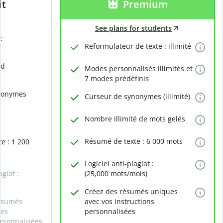
it
Premium
See plans for students
:
Reformulateur de texte : illimité
rd
Modes personnalisés illimités et
7 modes prédéfinis
nonymes
Curseur de synonymes (illimité)
Nombre illimité de mots gelés
Résumé de texte : 6 000 mots
e : 1 200
Logiciel anti-plagiat :
agiat :
(25,000 mots/mois)
Créez des résumés uniques
ésumés
avec vos instructions
des
personnalisées
ersonnalisées