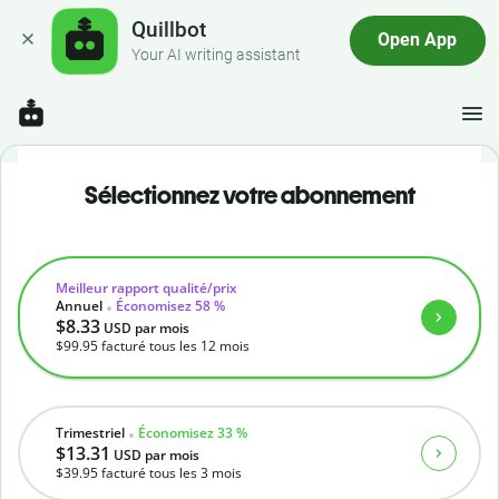
Quillbot
Open App
Your AI writing assistant
Sélectionnez votre abonnement
Meilleur rapport qualité/prix
Annuel
Économisez 58 %
$8.33
USD
par mois
$99.95
facturé tous les 12 mois
Trimestriel
Économisez 33 %
$13.31
USD
par mois
$39.95
facturé tous les 3 mois