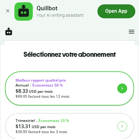
Quillbot
Open App
Your AI writing assistant
Sélectionnez votre abonnement
Meilleur rapport qualité/prix
Annuel
Économisez 58 %
$8.33
USD
par mois
$99.95
facturé tous les 12 mois
Trimestriel
Économisez 33 %
$13.31
USD
par mois
$39.95
facturé tous les 3 mois