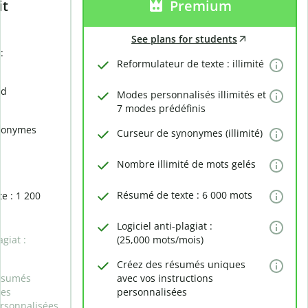
it
Premium
See plans for students
:
Reformulateur de texte : illimité
rd
Modes personnalisés illimités et
7 modes prédéfinis
nonymes
Curseur de synonymes (illimité)
Nombre illimité de mots gelés
Résumé de texte : 6 000 mots
e : 1 200
Logiciel anti-plagiat :
agiat :
(25,000 mots/mois)
Créez des résumés uniques
ésumés
avec vos instructions
des
personnalisées
ersonnalisées