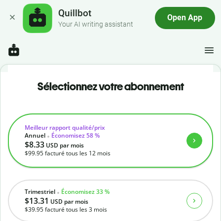
Quillbot
Open App
Your AI writing assistant
Sélectionnez votre abonnement
Meilleur rapport qualité/prix
Annuel
Économisez 58 %
$8.33
USD
par mois
$99.95
facturé tous les 12 mois
Trimestriel
Économisez 33 %
$13.31
USD
par mois
$39.95
facturé tous les 3 mois