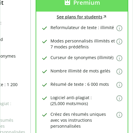
it
Premium
See plans for students
:
Reformulateur de texte : illimité
rd
Modes personnalisés illimités et
7 modes prédéfinis
nonymes
Curseur de synonymes (illimité)
Nombre illimité de mots gelés
Résumé de texte : 6 000 mots
e : 1 200
Logiciel anti-plagiat :
agiat :
(25,000 mots/mois)
Créez des résumés uniques
ésumés
avec vos instructions
des
personnalisées
ersonnalisées