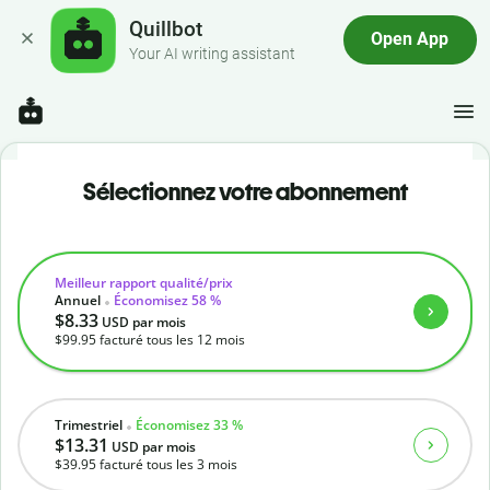
Quillbot
Open App
Your AI writing assistant
Sélectionnez votre abonnement
Meilleur rapport qualité/prix
Annuel
Économisez 58 %
$8.33
USD
par mois
$99.95
facturé tous les 12 mois
Trimestriel
Économisez 33 %
$13.31
USD
par mois
$39.95
facturé tous les 3 mois