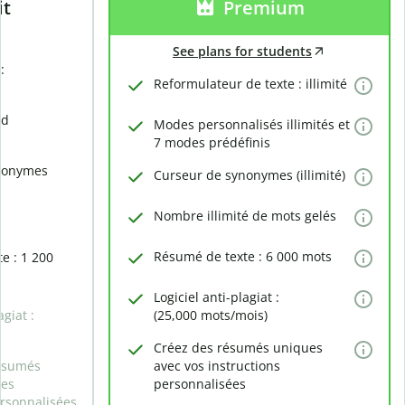
it
Premium
See plans for students
:
Reformulateur de texte : illimité
rd
Modes personnalisés illimités et
7 modes prédéfinis
nonymes
Curseur de synonymes (illimité)
Nombre illimité de mots gelés
Résumé de texte : 6 000 mots
e : 1 200
Logiciel anti-plagiat :
agiat :
(25,000 mots/mois)
Créez des résumés uniques
ésumés
avec vos instructions
des
personnalisées
ersonnalisées