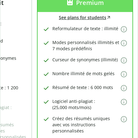
it
Premium
See plans for students
:
Reformulateur de texte : illimité
rd
Modes personnalisés illimités et
7 modes prédéfinis
nonymes
Curseur de synonymes (illimité)
Nombre illimité de mots gelés
Résumé de texte : 6 000 mots
e : 1 200
Logiciel anti-plagiat :
agiat :
(25,000 mots/mois)
Créez des résumés uniques
ésumés
avec vos instructions
des
personnalisées
ersonnalisées