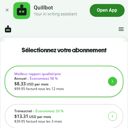
Quillbot
Open App
Your AI writing assistant
Sélectionnez votre abonnement
Meilleur rapport qualité/prix
Annuel
Économisez 58 %
$8.33
USD
par mois
$99.95
facturé tous les 12 mois
Trimestriel
Économisez 33 %
$13.31
USD
par mois
$39.95
facturé tous les 3 mois