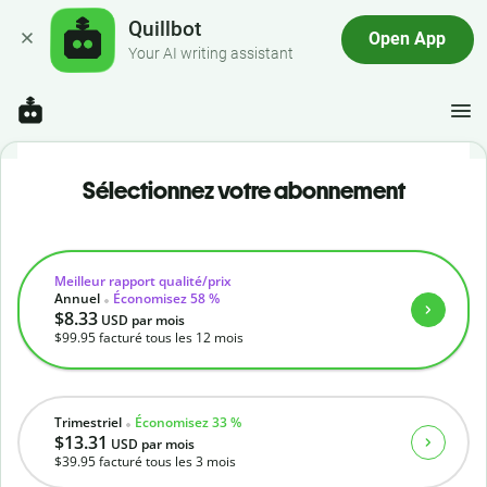
Quillbot
Open App
Your AI writing assistant
Sélectionnez votre abonnement
Meilleur rapport qualité/prix
Annuel
Économisez 58 %
$8.33
USD
par mois
$99.95
facturé tous les 12 mois
Trimestriel
Économisez 33 %
$13.31
USD
par mois
$39.95
facturé tous les 3 mois