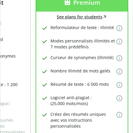
it
Premium
See plans for students
:
Reformulateur de texte : illimité
rd
Modes personnalisés illimités et
7 modes prédéfinis
nonymes
Curseur de synonymes (illimité)
Nombre illimité de mots gelés
Résumé de texte : 6 000 mots
e : 1 200
Logiciel anti-plagiat :
agiat :
(25,000 mots/mois)
Créez des résumés uniques
ésumés
avec vos instructions
des
personnalisées
ersonnalisées