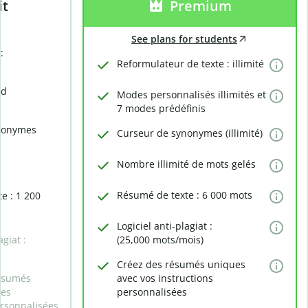
it
Premium
See plans for students
:
Reformulateur de texte : illimité
rd
Modes personnalisés illimités et
7 modes prédéfinis
nonymes
Curseur de synonymes (illimité)
Nombre illimité de mots gelés
Résumé de texte : 6 000 mots
e : 1 200
Logiciel anti-plagiat :
agiat :
(25,000 mots/mois)
Créez des résumés uniques
ésumés
avec vos instructions
des
personnalisées
ersonnalisées