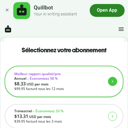
Quillbot
Open App
Your AI writing assistant
Sélectionnez votre abonnement
Meilleur rapport qualité/prix
Annuel
Économisez 58 %
$8.33
USD
par mois
$99.95
facturé tous les 12 mois
Trimestriel
Économisez 33 %
$13.31
USD
par mois
$39.95
facturé tous les 3 mois