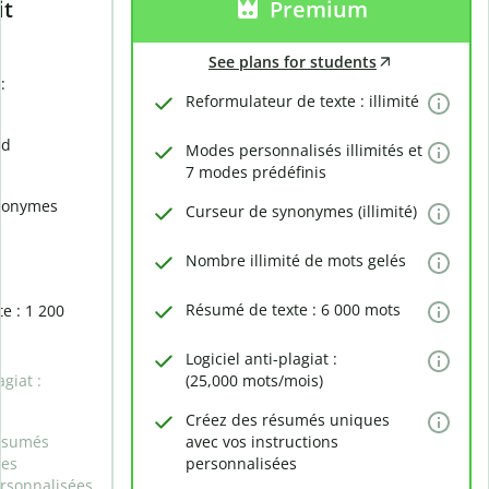
it
Premium
See plans for students
:
Reformulateur de texte : illimité
rd
Modes personnalisés illimités et
7 modes prédéfinis
nonymes
Curseur de synonymes (illimité)
Nombre illimité de mots gelés
Résumé de texte : 6 000 mots
e : 1 200
Logiciel anti-plagiat :
agiat :
(25,000 mots/mois)
Créez des résumés uniques
ésumés
avec vos instructions
des
personnalisées
ersonnalisées