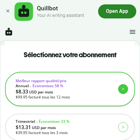
Quillbot
Open App
Your AI writing assistant
Sélectionnez votre abonnement
Meilleur rapport qualité/prix
Annuel
Économisez 58 %
$8.33
USD
par mois
$99.95
facturé tous les 12 mois
Trimestriel
Économisez 33 %
$13.31
USD
par mois
$39.95
facturé tous les 3 mois