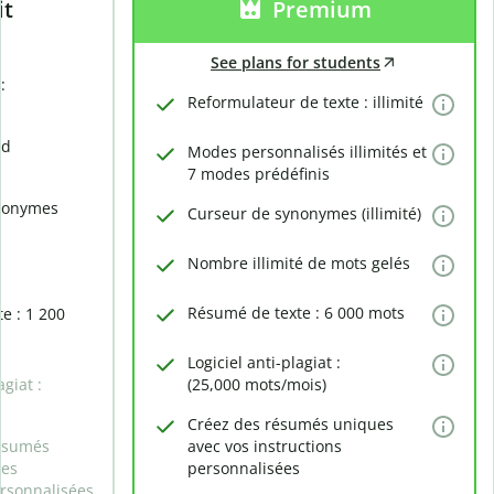
it
Premium
See plans for students
:
Reformulateur de texte : illimité
rd
Modes personnalisés illimités et
7 modes prédéfinis
nonymes
Curseur de synonymes (illimité)
Nombre illimité de mots gelés
Résumé de texte : 6 000 mots
e : 1 200
Logiciel anti-plagiat :
agiat :
(25,000 mots/mois)
Créez des résumés uniques
ésumés
avec vos instructions
des
personnalisées
ersonnalisées