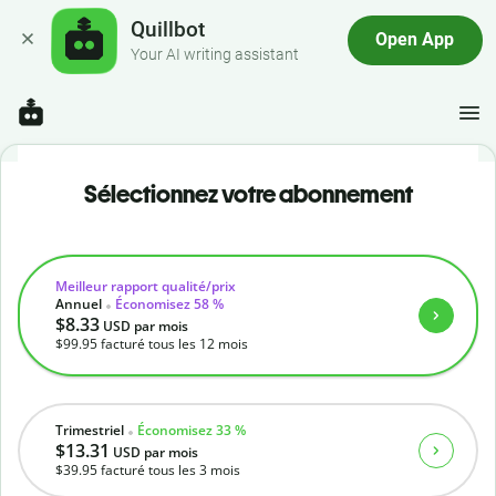
Quillbot
Open App
Your AI writing assistant
Sélectionnez votre abonnement
Meilleur rapport qualité/prix
Annuel
Économisez 58 %
$8.33
USD
par mois
$99.95
facturé tous les 12 mois
Trimestriel
Économisez 33 %
$13.31
USD
par mois
$39.95
facturé tous les 3 mois