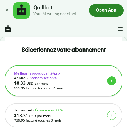
Quillbot
Open App
Your AI writing assistant
Sélectionnez votre abonnement
Meilleur rapport qualité/prix
Annuel
Économisez 58 %
$8.33
USD
par mois
$99.95
facturé tous les 12 mois
Trimestriel
Économisez 33 %
$13.31
USD
par mois
$39.95
facturé tous les 3 mois