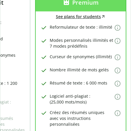
it
Premium
See plans for students
:
Reformulateur de texte : illimité
rd
Modes personnalisés illimités et
7 modes prédéfinis
nonymes
Curseur de synonymes (illimité)
Nombre illimité de mots gelés
Résumé de texte : 6 000 mots
e : 1 200
Logiciel anti-plagiat :
agiat :
(25,000 mots/mois)
Créez des résumés uniques
ésumés
avec vos instructions
des
personnalisées
ersonnalisées