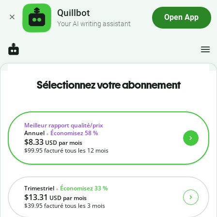
Quillbot
Open App
Your AI writing assistant
Sélectionnez votre abonnement
Meilleur rapport qualité/prix
Annuel
Économisez 58 %
$8.33
USD
par mois
$99.95
facturé tous les 12 mois
Trimestriel
Économisez 33 %
$13.31
USD
par mois
$39.95
facturé tous les 3 mois