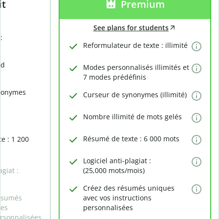
it
Premium
See plans for students
:
Reformulateur de texte : illimité
rd
Modes personnalisés illimités et
7 modes prédéfinis
nonymes
Curseur de synonymes (illimité)
Nombre illimité de mots gelés
Résumé de texte : 6 000 mots
e : 1 200
Logiciel anti-plagiat :
agiat :
(25,000 mots/mois)
Créez des résumés uniques
ésumés
avec vos instructions
des
personnalisées
ersonnalisées