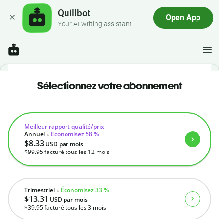
Quillbot
Open App
Your AI writing assistant
Sélectionnez votre abonnement
Meilleur rapport qualité/prix
Annuel
Économisez 58 %
$8.33
USD
par mois
$99.95
facturé tous les 12 mois
Trimestriel
Économisez 33 %
$13.31
USD
par mois
$39.95
facturé tous les 3 mois