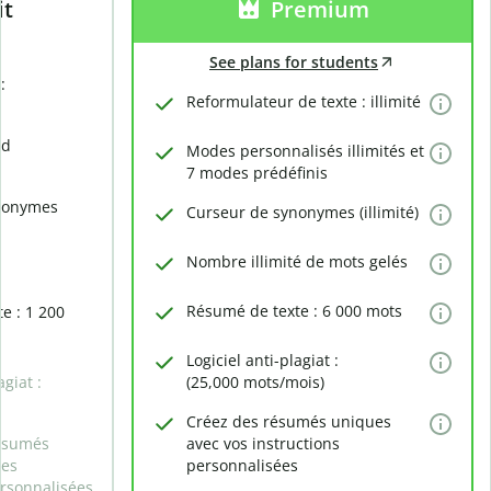
it
Premium
See plans for students
:
Reformulateur de texte : illimité
rd
Modes personnalisés illimités et
7 modes prédéfinis
nonymes
Curseur de synonymes (illimité)
Nombre illimité de mots gelés
Résumé de texte : 6 000 mots
e : 1 200
Logiciel anti-plagiat :
agiat :
(25,000 mots/mois)
Créez des résumés uniques
ésumés
avec vos instructions
des
personnalisées
ersonnalisées