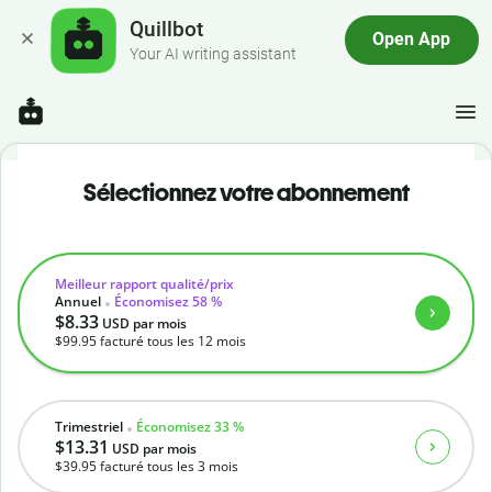
Quillbot
Open App
Your AI writing assistant
Sélectionnez votre abonnement
Meilleur rapport qualité/prix
Annuel
Économisez 58 %
$8.33
USD
par mois
$99.95
facturé tous les 12 mois
Trimestriel
Économisez 33 %
$13.31
USD
par mois
$39.95
facturé tous les 3 mois