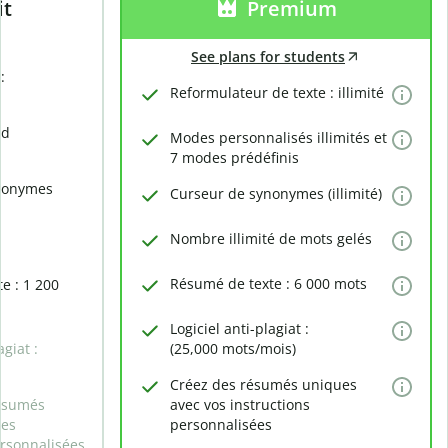
it
Premium
See plans for students
:
Reformulateur de texte : illimité
rd
Modes personnalisés illimités et
7 modes prédéfinis
nonymes
Curseur de synonymes (illimité)
Nombre illimité de mots gelés
Résumé de texte : 6 000 mots
e : 1 200
Logiciel anti-plagiat :
agiat :
(25,000 mots/mois)
Créez des résumés uniques
ésumés
avec vos instructions
des
personnalisées
ersonnalisées