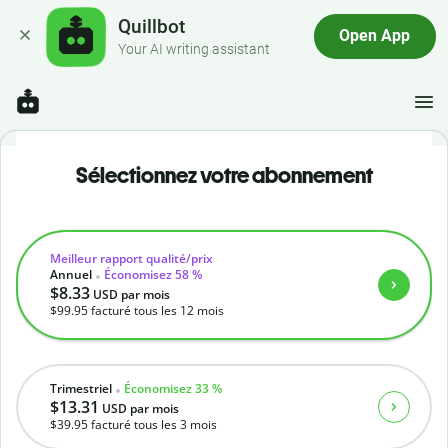
Quillbot
Open App
Your AI writing assistant
Sélectionnez votre abonnement
Meilleur rapport qualité/prix
Annuel
Économisez 58 %
$8.33
USD
par mois
$99.95
facturé tous les 12 mois
Trimestriel
Économisez 33 %
$13.31
USD
par mois
$39.95
facturé tous les 3 mois