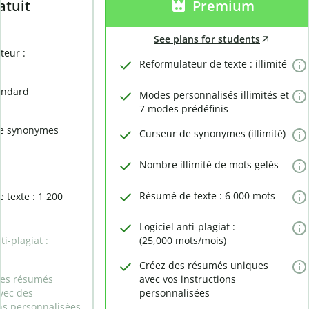
atuit
Premium
See plans for students
teur :
Reformulateur de texte : illimité
andard
Modes personnalisés illimités et
7 modes prédéfinis
de synonymes
Curseur de synonymes (illimité)
Nombre illimité de mots gelés
é
Résumé de texte : 6 000 mots
 texte : 1 200
Logiciel anti-plagiat :
ti-plagiat :
(25,000 mots/mois)
s
Créez des résumés uniques
des résumés
avec vos instructions
vec des
personnalisées
ns personnalisées