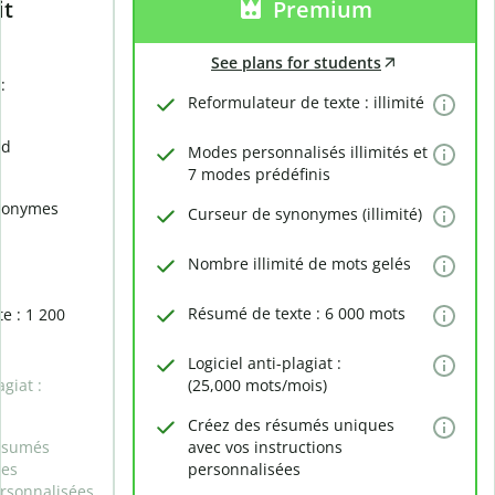
it
Premium
See plans for students
:
Reformulateur de texte : illimité
rd
Modes personnalisés illimités et
7 modes prédéfinis
nonymes
Curseur de synonymes (illimité)
Nombre illimité de mots gelés
Résumé de texte : 6 000 mots
e : 1 200
Logiciel anti-plagiat :
agiat :
(25,000 mots/mois)
Créez des résumés uniques
ésumés
avec vos instructions
des
personnalisées
ersonnalisées