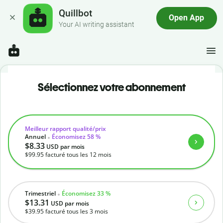
Quillbot
Open App
Your AI writing assistant
Sélectionnez votre abonnement
Meilleur rapport qualité/prix
Annuel
Économisez 58 %
$8.33
USD
par mois
$99.95
facturé tous les 12 mois
Trimestriel
Économisez 33 %
$13.31
USD
par mois
$39.95
facturé tous les 3 mois