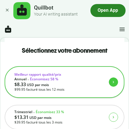
Quillbot
Open App
Your AI writing assistant
Sélectionnez votre abonnement
Meilleur rapport qualité/prix
Annuel
Économisez 58 %
$8.33
USD
par mois
$99.95
facturé tous les 12 mois
Trimestriel
Économisez 33 %
$13.31
USD
par mois
$39.95
facturé tous les 3 mois