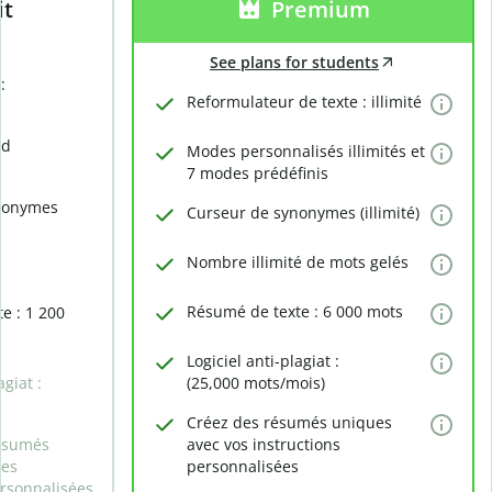
it
Premium
See plans for students
:
Reformulateur de texte : illimité
rd
Modes personnalisés illimités et
7 modes prédéfinis
nonymes
Curseur de synonymes (illimité)
Nombre illimité de mots gelés
Résumé de texte : 6 000 mots
e : 1 200
Logiciel anti-plagiat :
agiat :
(25,000 mots/mois)
Créez des résumés uniques
ésumés
avec vos instructions
des
personnalisées
ersonnalisées