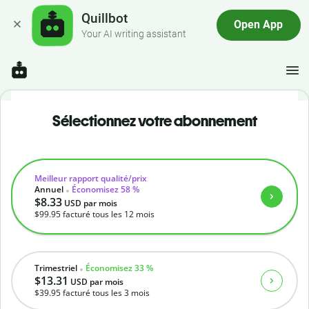
Quillbot
Open App
Your AI writing assistant
Sélectionnez votre abonnement
Meilleur rapport qualité/prix
Annuel
Économisez 58 %
$8.33
USD
par mois
$99.95
facturé tous les 12 mois
Trimestriel
Économisez 33 %
$13.31
USD
par mois
$39.95
facturé tous les 3 mois