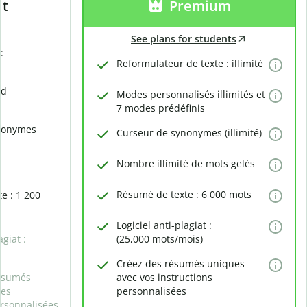
it
Premium
See plans for students
:
Reformulateur de texte : illimité
rd
Modes personnalisés illimités et
7 modes prédéfinis
nonymes
Curseur de synonymes (illimité)
Nombre illimité de mots gelés
Résumé de texte : 6 000 mots
e : 1 200
Logiciel anti-plagiat :
agiat :
(25,000 mots/mois)
Créez des résumés uniques
ésumés
avec vos instructions
des
personnalisées
ersonnalisées