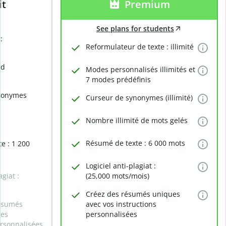
it
Premium
See plans for students
:
Reformulateur de texte : illimité
rd
Modes personnalisés illimités et
7 modes prédéfinis
nonymes
Curseur de synonymes (illimité)
Nombre illimité de mots gelés
Résumé de texte : 6 000 mots
e : 1 200
Logiciel anti-plagiat :
agiat :
(25,000 mots/mois)
Créez des résumés uniques
ésumés
avec vos instructions
des
personnalisées
ersonnalisées