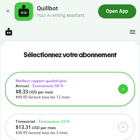
Quillbot
Open App
Your AI writing assistant
Sélectionnez votre abonnement
Meilleur rapport qualité/prix
Annuel
Économisez 58 %
$8.33
USD
par mois
$99.95
facturé tous les 12 mois
Trimestriel
Économisez 33 %
$13.31
USD
par mois
$39.95
facturé tous les 3 mois