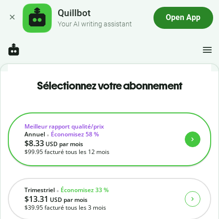
Quillbot
Open App
Your AI writing assistant
Sélectionnez votre abonnement
Meilleur rapport qualité/prix
Annuel
Économisez 58 %
$8.33
USD
par mois
$99.95
facturé tous les 12 mois
Trimestriel
Économisez 33 %
$13.31
USD
par mois
$39.95
facturé tous les 3 mois