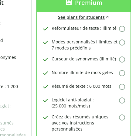
it
Premium
See plans for students
:
Reformulateur de texte : illimité
rd
Modes personnalisés illimités et
7 modes prédéfinis
nonymes
Curseur de synonymes (illimité)
Nombre illimité de mots gelés
Résumé de texte : 6 000 mots
e : 1 200
Logiciel anti-plagiat :
agiat :
(25,000 mots/mois)
Créez des résumés uniques
ésumés
avec vos instructions
des
personnalisées
ersonnalisées