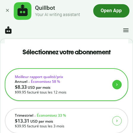
Quillbot
Open App
Your AI writing assistant
Sélectionnez votre abonnement
Meilleur rapport qualité/prix
Annuel
Économisez 58 %
$8.33
USD
par mois
$99.95
facturé tous les 12 mois
Trimestriel
Économisez 33 %
$13.31
USD
par mois
$39.95
facturé tous les 3 mois