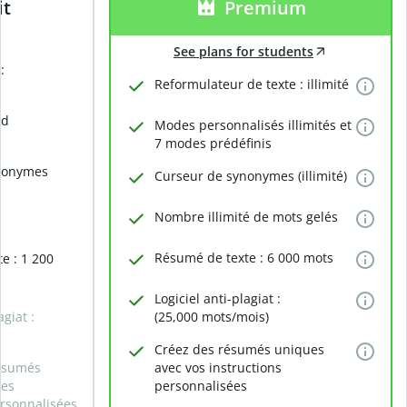
it
Premium
See plans for students
:
Reformulateur de texte : illimité
rd
Modes personnalisés illimités et
7 modes prédéfinis
nonymes
Curseur de synonymes (illimité)
Nombre illimité de mots gelés
Résumé de texte : 6 000 mots
e : 1 200
Logiciel anti-plagiat :
agiat :
(25,000 mots/mois)
Créez des résumés uniques
ésumés
avec vos instructions
des
personnalisées
ersonnalisées