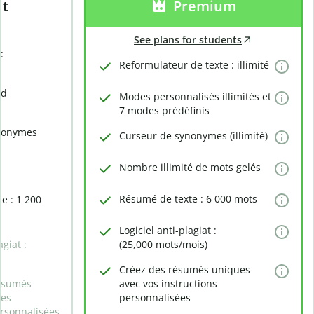
it
Premium
See plans for students
:
Reformulateur de texte : illimité
rd
Modes personnalisés illimités et
7 modes prédéfinis
nonymes
Curseur de synonymes (illimité)
Nombre illimité de mots gelés
Résumé de texte : 6 000 mots
e : 1 200
Logiciel anti-plagiat :
agiat :
(25,000 mots/mois)
Créez des résumés uniques
ésumés
avec vos instructions
des
personnalisées
ersonnalisées