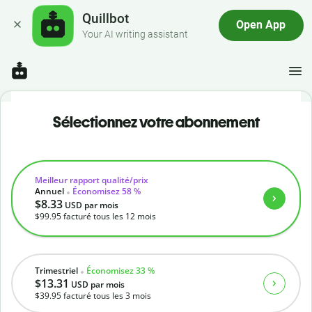
Quillbot
Open App
Your AI writing assistant
Sélectionnez votre abonnement
Meilleur rapport qualité/prix
Annuel
Économisez 58 %
$8.33
USD
par mois
$99.95
facturé tous les 12 mois
Trimestriel
Économisez 33 %
$13.31
USD
par mois
$39.95
facturé tous les 3 mois