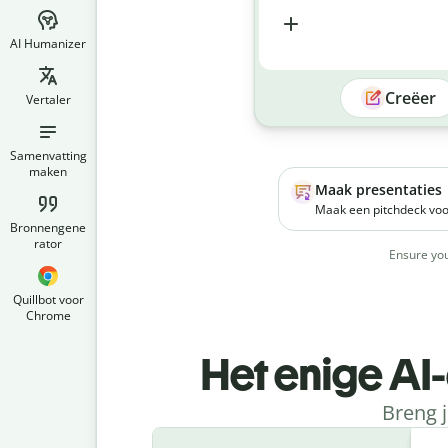
AI Humanizer
Creëer
Vertaler
Samenvatting
maken
Maak presentaties
Maak een pitchdeck voo
marketingplatform. Het 
Bronnengene
kleine bedrijven om hun
rator
Ensure you
socialemediacampagnes 
beheren.
Quillbot voor
Chrome
Het enige AI
Breng j