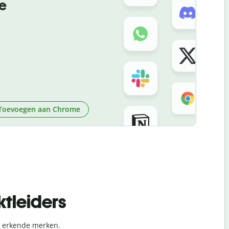
e
Toevoegen aan Chrome
tleiders
l erkende merken.