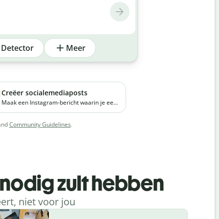
 Detector
Meer
Creëer socialemediaposts
Maak een Instagram-bericht waarin je een
nieuw premium huidverzorgingsproduct
aankondigt. Het merk legt de nadruk op
and
Community Guidelines
.
natuurlijke ingrediënten en richt zich op
jonge werkende professionals in grote
steden.
 nodig zult hebben
rt, niet voor jou