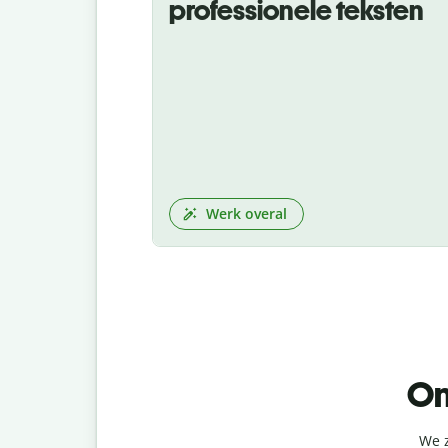
professionele teksten
Werk overal
On
We z