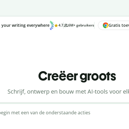
Gratis to
t your writing everywhere
4.7
6M+ gebruikers
Creëer groots
Schrijf, ontwerp en bouw met AI-tools voor el
f begin met een van de onderstaande acties