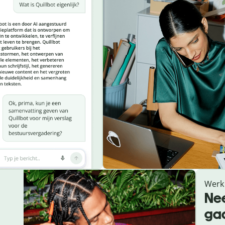
Werk 
Nee
gaa