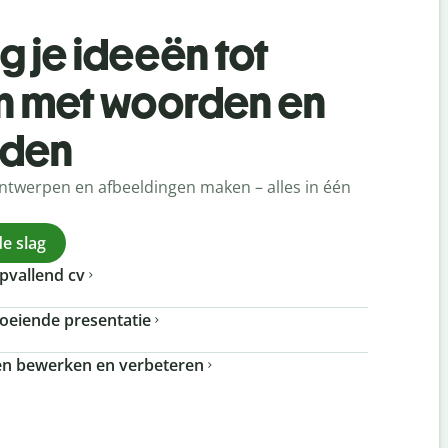
g je ideeën tot
n met woorden en
lden
ontwerpen en afbeeldingen maken – alles in één
e slag
pvallend cv
oeiende presentatie
en bewerken en verbeteren