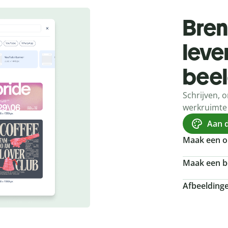
Bren
leve
bee
Schrijven, 
werkruimte
Aan d
Maak een o
Maak een b
Afbeelding