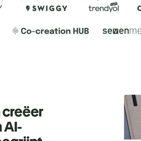
n creëer
 AI-