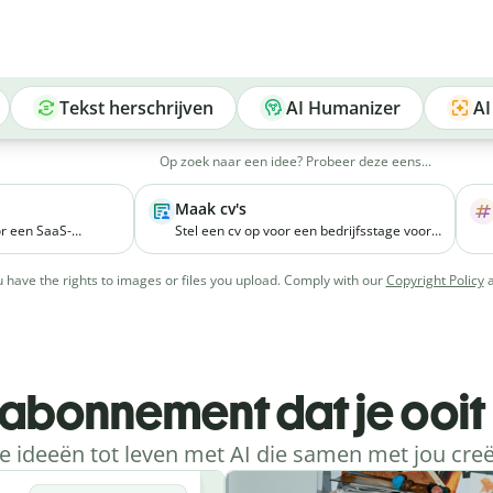
Tekst herschrijven
AI Humanizer
AI
Op zoek naar een idee? Probeer deze eens...
Maak cv's
r een SaaS-
Stel een cv op voor een bedrijfsstage voor
product helpt
een derdejaarsstudent die
marketingvakken heeft gevolgd en ervaring
 have the rights to images or files you upload. Comply with our
Copyright Policy
effectiever te
heeft met het organiseren van
evenementen op de universiteit.
-abonnement dat je ooit
e ideeën tot leven met AI die samen met jou creëe